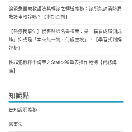
論緊急醫療救護法與轉診之轉送義務：診所能請消防局
救護車轉診嗎？【本期企劃】
【醫療民事法】侵害醫師名譽權案：是「橫看成嶺側成
峰」抑或是「本來無一物，何處塵埃」？【學習式判解
評析】
性罪犯假釋申請案之Static-99量表操作範例【實務講
座】
知識點
告知說明義務
醫事法