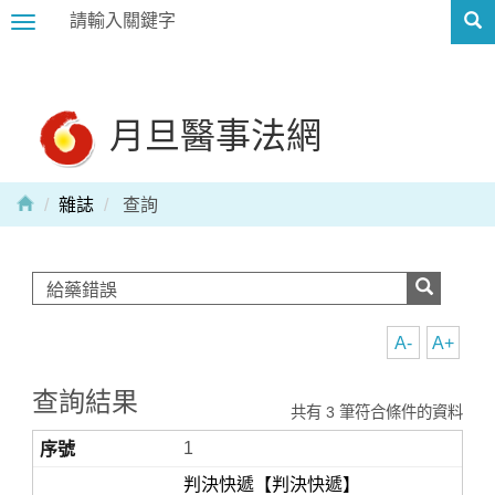
Toggle
navigation
月旦醫事法網
雜誌
查詢
A-
A+
查詢結果
共有 3 筆符合條件的資料
1
判決快遞【判決快遞】