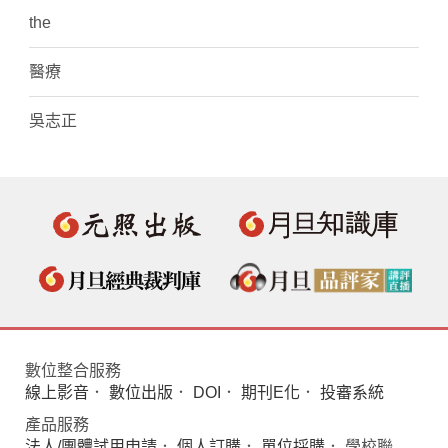
the
醫療
吳志正
數位整合服務
線上影音
．
數位出版
．
DOI
．
期刊E化
．
投審系統
產品服務
法人/團體試用申請
．
個人訂購
．
單位採購
． 學校聯