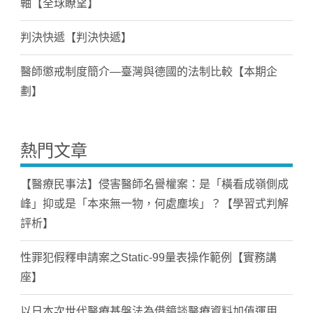
軸【全球瞭望】
判決快遞【判決快遞】
醫師懲戒制度簡介—臺灣與德國的法制比較【本期企
劃】
熱門文章
【醫療民事法】侵害醫師名譽權案：是「橫看成嶺側成
峰」抑或是「本來無一物，何處塵埃」？【學習式判解
評析】
性罪犯假釋申請案之Static-99量表操作範例【實務講
座】
以日本次世代醫療基盤法為借鏡談醫療資料加值運用