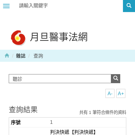
Toggle
navigation
月旦醫事法網
雜誌
查詢
A-
A+
查詢結果
共有 1 筆符合條件的資料
1
判決快遞【判決快遞】