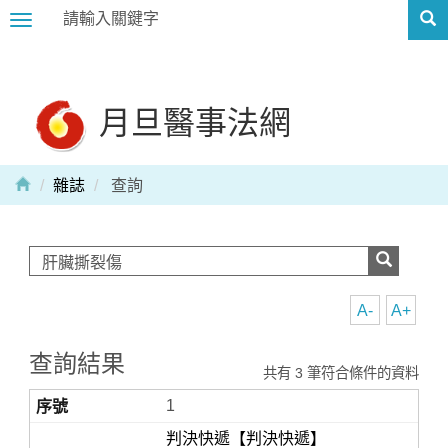
Toggle
navigation
月旦醫事法網
雜誌
查詢
A-
A+
查詢結果
共有 3 筆符合條件的資料
1
判決快遞【判決快遞】