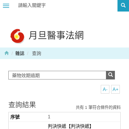
Toggle
navigation
月旦醫事法網
雜誌
查詢
A-
A+
查詢結果
共有 1 筆符合條件的資料
1
判決快遞【判決快遞】