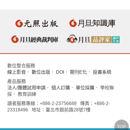
數位整合服務
線上影音
．
數位出版
．
DOI
．
期刊E化
．
投審系統
產品服務
法人/團體試用申請
．
個人訂購
．
單位採購
． 學校聯
採． 教育訓練
讀者服務專線：+886-2-23756688 傳真：+886-2-
23318496 地址：臺北市館前路28號7樓
TOP