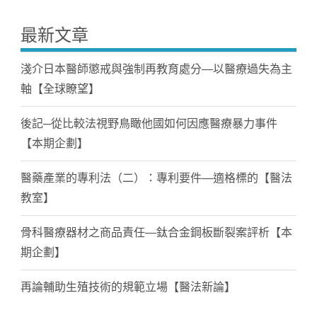
最新文章
淺介日本醫師懲戒與強制再教育處分—以醫療過失為主
軸【全球瞭望】
後記─從比較法視野鳥瞰他國如何因應醫療暴力事件
【本期企劃】
醫藥產業的專利法（二）：專利要件—適格標的【醫法
教室】
骨科醫療器材之商品責任—鈦合金鋼板斷裂案評析【本
期企劃】
再論輔助生殖技術的規範立場【醫法新論】