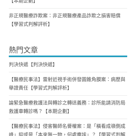
【本期企劃】
非正規醫療詐欺案：非正規醫療產品詐欺之損害賠償
【學習式判解評析】
熱門文章
判決快遞【判決快遞】
【醫療民事法】雷射近視手術併發圓錐角膜案：病歷與
舉證責任【學習式判解評析】
論緊急醫療救護法與轉診之轉送義務：診所能請消防局
救護車轉診嗎？【本期企劃】
【醫療民事法】侵害醫師名譽權案：是「橫看成嶺側成
峰」抑或是「本來無一物，何處塵埃」？【學習式判解