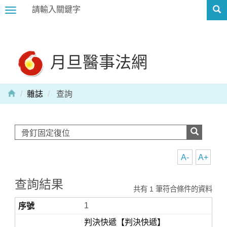
Toggle
navigation
月旦醫事法網
雜誌
查詢
A-
A+
查詢結果
共有 1 筆符合條件的資料
1
判決快遞【判決快遞】