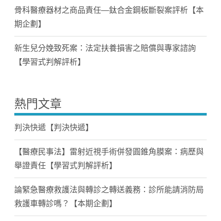
骨科醫療器材之商品責任—鈦合金鋼板斷裂案評析【本
期企劃】
新生兒分娩致死案：法定扶養損害之賠償與專家諮詢
【學習式判解評析】
熱門文章
判決快遞【判決快遞】
【醫療民事法】雷射近視手術併發圓錐角膜案：病歷與
舉證責任【學習式判解評析】
論緊急醫療救護法與轉診之轉送義務：診所能請消防局
救護車轉診嗎？【本期企劃】