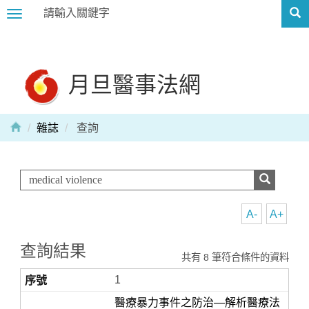
Toggle
navigation
月旦醫事法網
雜誌
查詢
A-
A+
查詢結果
共有 8 筆符合條件的資料
1
醫療暴力事件之防治—解析醫療法