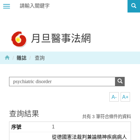
Toggle
navigation
月旦醫事法網
雜誌
查詢
A-
A+
查詢結果
共有 3 筆符合條件的資料
1
從德國憲法裁判兼論精神疾病病人