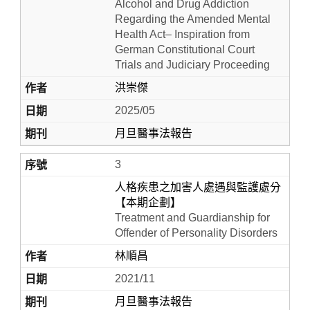
Alcohol and Drug Addiction
Regarding the Amended Mental
Health Act– Inspiration from
German Constitutional Court
Trials and Judiciary Proceeding
洪崇傑
2025/05
月旦醫事法報告
3
人格疾患之加害人處遇與監護處分
【本期企劃】
Treatment and Guardianship for
Offender of Personality Disorders
林順昌
2021/11
月旦醫事法報告