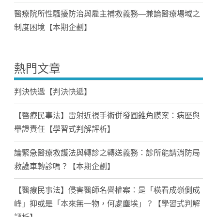
醫療院所性騷擾防治與雇主補救義務—兼論醫療場域之
制度困境【本期企劃】
熱門文章
判決快遞【判決快遞】
【醫療民事法】雷射近視手術併發圓錐角膜案：病歷與
舉證責任【學習式判解評析】
論緊急醫療救護法與轉診之轉送義務：診所能請消防局
救護車轉診嗎？【本期企劃】
【醫療民事法】侵害醫師名譽權案：是「橫看成嶺側成
峰」抑或是「本來無一物，何處塵埃」？【學習式判解