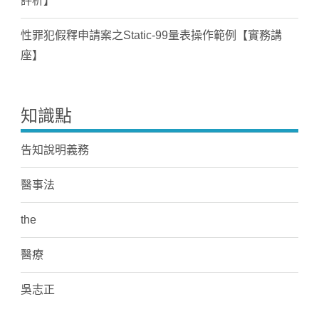
評析】
性罪犯假釋申請案之Static-99量表操作範例【實務講
座】
知識點
告知說明義務
醫事法
the
醫療
吳志正