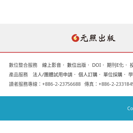
Home
數位整合服務
線上影音
．
數位出版
．
DOI
．
期刊E化
．
產品服務
法人/團體試用申請
．
個人訂購
．
單位採購
． 
讀者服務專線：+886-2-23756688 傳真：+886-2-233
C