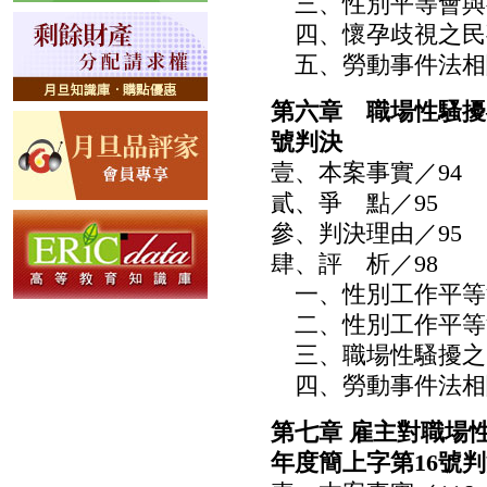
三、性別平等會與行
四、懷孕歧視之民事
五、勞動事件法相關
第六章 職場性騷擾
號判決
壹、本案事實／94
貳、爭 點／95
參、判決理由／95
肆、評 析／98
一、性別工作平等法
二、性別工作平等法
三、職場性騷擾之民
四、勞動事件法相關
第七章 雇主對職場
年度簡上字第16號