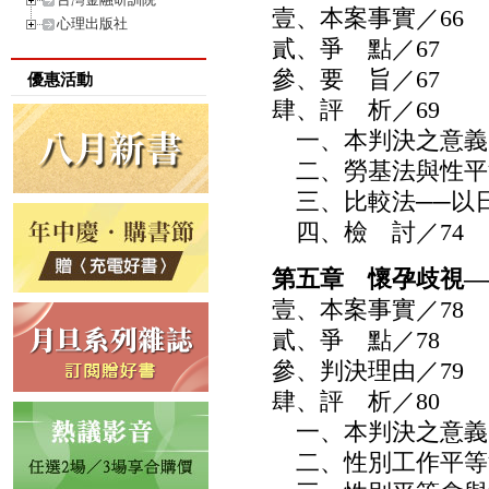
壹、本案事實／66
心理出版社
貳、爭 點／67
參、要 旨／67
優惠活動
肆、評 析／69
一、本判決之意義／
二、勞基法與性平法
三、比較法──以日
四、檢 討／74
第五章 懷孕歧視—
壹、本案事實／78
貳、爭 點／78
參、判決理由／79
肆、評 析／80
一、本判決之意義／
二、性別工作平等法