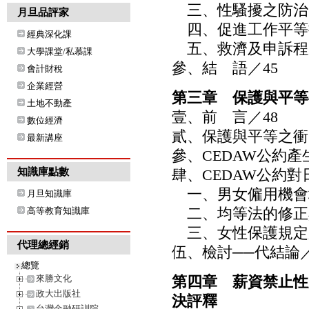
三、性騷擾之防治／
月旦品評家
四、促進工作平等措
經典深化課
五、救濟及申訴程序
大學課堂/私慕課
參、結 語／45
會計財稅
企業經營
第三章 保護與平等
土地不動產
壹、前 言／48
數位經濟
貳、保護與平等之衝
最新講座
參、CEDAW公約產
知識庫點數
肆、CEDAW公約對
一、男女僱用機會均
月旦知識庫
二、均等法的修正與
高等教育知識庫
三、女性保護規定廢
代理總經銷
伍、檢討──代結論／
總覽
來勝文化
第四章 薪資禁止性
政大出版社
決評釋
台灣金融研訓院