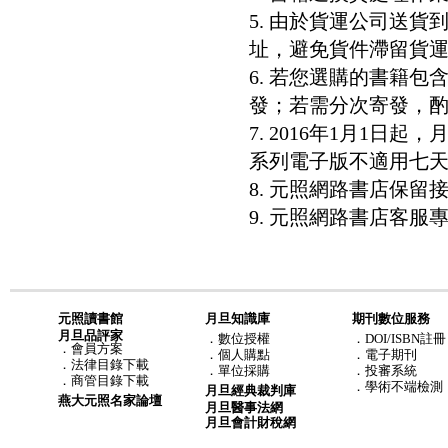
5. 由於貨運公司送
址，避免貨件滯留貨運
6. 若您選購的書籍
發；若需分次寄發，酌收
7. 2016年1月1
系列電子版不適用七
8. 元照網路書店保
9. 元照網路書店客服專線：8
元照讀書館
月旦知識庫
期刊數位服務
月旦品評家
．
數位授權
．DOI/ISBN註冊
．
會員方案
．
個人購點
．電子期刊
．
法律目錄下載
．
單位採購
．投審系統
．
商管目錄下載
．學術不端檢測
月旦經典裁判庫
燕大元照名家論壇
月旦醫事法網
月旦會計財稅網