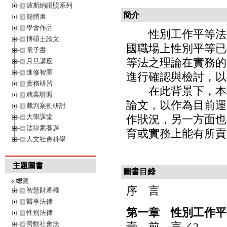
波斯納證照系列
簡介
簡體書
學會作品
性別工作平等法自2
博碩士論文
國職場上性別平等已
電子書
等法之理論在實務的
月旦講座
進修智庫
進行確認與檢討，以
實務研習
在此背景下，本書
就業證照
論文，以作為目前運
裁判案例研討
大學課堂
作狀況，另一方面也
法律素養課
育或實務上能有所貢
人文社會科學
主題圖書
圖書目錄
總覽
序 言
智慧財產權
醫事法律
第一章 性別工作平
性別法律
勞動社會法
壹、前 言／2