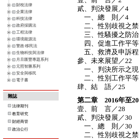
財稅法律
貳、判決發展／4
企業法律
一、總 則／4
科技法律
二、性別歧視之禁
政府採購法
工程法律
三、性騷擾之防治／
環境能源法
四、促進工作平等措
警政‧移民法
五、救濟及申訴程序
生物科技與法律
參、未來展望／22
月旦匯豐專題系列
元照智勝系列
一、判決所示之現況
安全與移民
二、性別工作平等法
電子書
肆、結 語／25
雜誌
第二章 2016年至
法律期刊
壹、前 言／28
教育研究
貳、判決發展／30
財經商管
一、總 則／30
政治公行
二、性別歧視之禁止