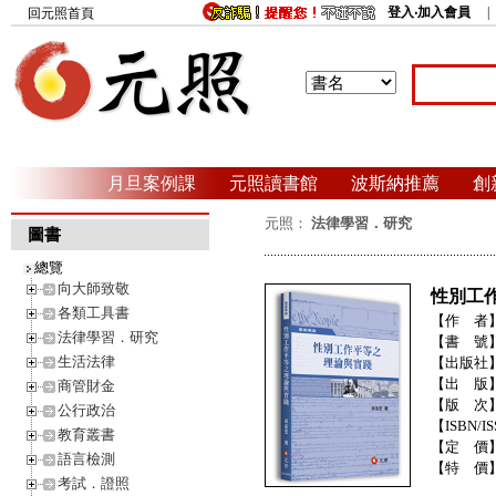
登入‧加入會員
回元照首頁
月旦案例課
元照讀書館
波斯納推薦
創
元照：
法律學習．研究
圖書
總覽
向大師致敬
性別工
各類工具書
【作 者
法律學習．研究
【書 號
生活法律
【出版社
【出 版
商管財金
【版 次
公行政治
【ISBN/IS
教育叢書
【定 價
語言檢測
【特 價
考試．證照