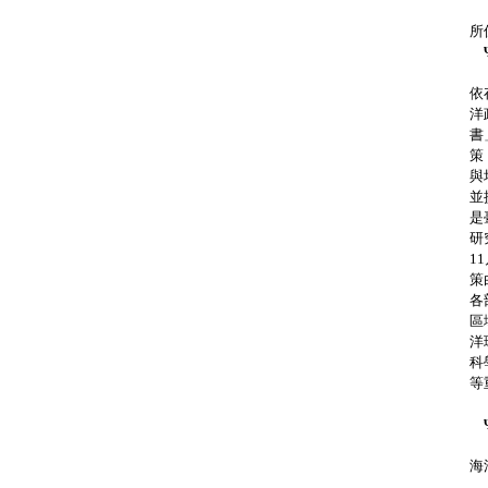
發
所
Ψ
臺
依
洋
書
策
與
並
是
研
1
策
各
區
洋
科
等
因
Ψ
海
海
依