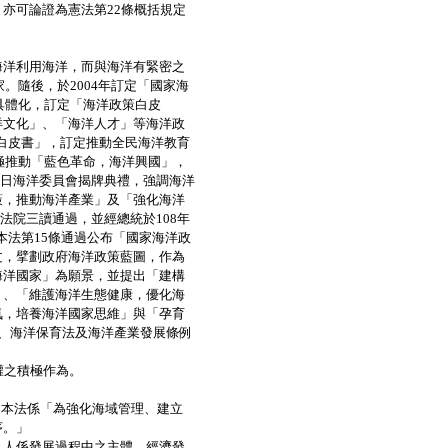
可論證為憲法第22條概括規定
洋利用海洋，而與海洋有緊密之
。隨後，於2004年訂定「國家海
具體化，訂定「海洋政策白皮
洋文化」、「海洋人才」等海洋政
策白皮書」，訂定推動全民海洋教育
極推動「藍色革命，海洋興國」，
8日海洋委員會揭牌典禮，強調海洋
策，推動海洋產業」及「強化海洋
法院三讀通過，並經總統於108年
基本法第15條通過公布「國家海洋政
文，擘劃政府海洋政策藍圖，作為
海洋國家」為願景，並提出「建構
」、「維護海洋生態健康，優化海
氣，培養海洋國家思維」與「孕育
、海洋保育法及海洋產業發展條例
權之積極作為。
，本法係「為強化海域管理、建立
序。」
人係發展過程中之主體。經濟發