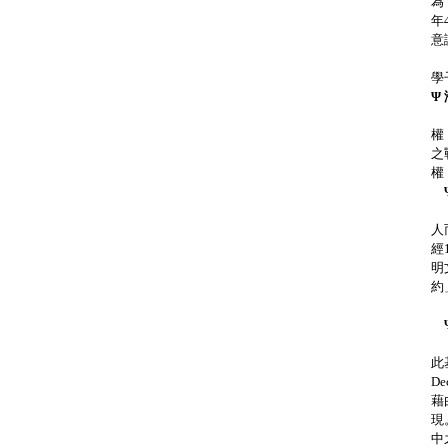
為
年
意
此
學
Ψ
聯
權
之
權
聯
人
經
明
約
我
Ψ
隨
此
D
藉
現
中