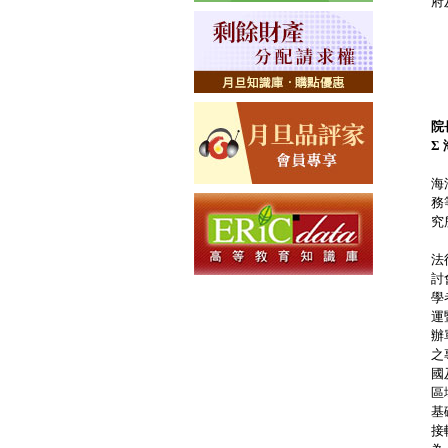
府
院
Σ
國
海
務
究
海
法
討
學
運
辦
之
國
區
基
接