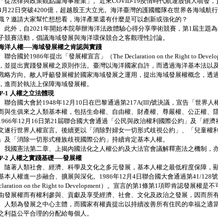
「從法律與政策觀點論海事產業」。近來COVID-19疫情時代航運股價大噴發，
4月22日突破4200億，超越股王大立光。海洋臺灣的護國艦隊在世界各海域航
識？邀請大家幫忙想想看，海洋產業還有什麼是可以創新或強化的？
外，自2021年開始本院舉辦海洋法政體驗心得分享學術競賽，第1屆主題
子競賽活動，倡議海域發展與海洋環保競合之客觀理性討論。
 海洋人權──海域發展權之肯認與實踐
合國於1986年提出「發展權宣言」（The Declaration on the Right to De
，並提出實踐發展權之原則作法。臺灣以海洋國家自許，而透過海洋基本法以
戰略方向。敝人呼籲發展權於國家海域發展之運用，提出海域發展權概念，透
，進而於執法上保障海域發展權。
Ψ-1 人權之立法體現
合國大會於1948年12月10日在巴黎通過第217A(III)號決議，宣告「世
而與生俱來之人類基本權，包括生命權、自由權、財產權、尊嚴權、公正權、
1966年12月16日第21屆聯合國大會通過「公民與政治權利國際公約」及「經
文遂行世界人權宣言。後續更以「消除對婦女一切形式歧視公約」、「兒童權
」及「消除一切形式種族歧視國際公約」持續肯定基本人權。
國憲法第二章、上揭內國法化之人權公約及大法官會議解釋憲法之機制，亦
-2 人權之實踐基礎──發展權
著人類社會、經濟、科學及文化之多元發展，基本人權之最低程度保障，顯
基本人權進一步融合、擴展與深化。1986年12月4日聯合國大會通過第41/128
eclaration on the Right to Development）。宣言的第1條第1項即
由發展權而有權利參與、貢獻及享受經濟、社會、文化及政治之發展，因而所
。人類為發展之中心主體，而國家有權責提出以持續改善所有住民的幸福之適
之利益公平合理的分配給每個人。