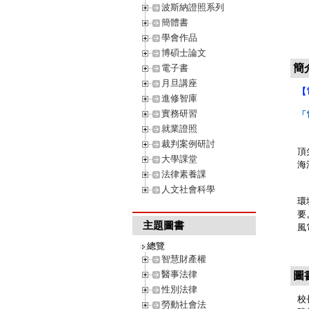
波斯納證照系列
簡體書
學會作品
博碩士論文
簡
電子書
月旦講座
【
進修智庫
實務研習
「
就業證照
國
裁判案例研討
頂
大學課堂
海
法律素養課
我
人文社會科學
環
要
主題圖書
風
總覽
智慧財產權
醫事法律
圖
性別法律
校
勞動社會法