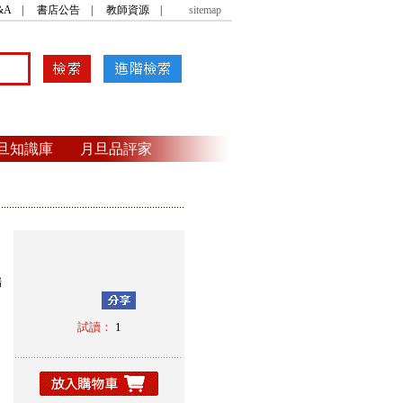
&A
|
書店公告
|
教師資源
|
sitemap
旦知識庫
月旦品評家
瑞
．
試讀：
1