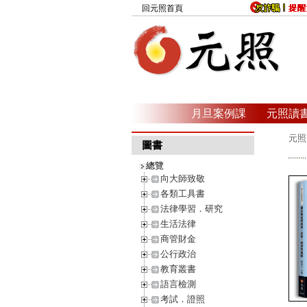
回元照首頁
月旦案例課
元照讀
元照
圖書
總覽
向大師致敬
各類工具書
法律學習．研究
生活法律
商管財金
公行政治
教育叢書
語言檢測
考試．證照