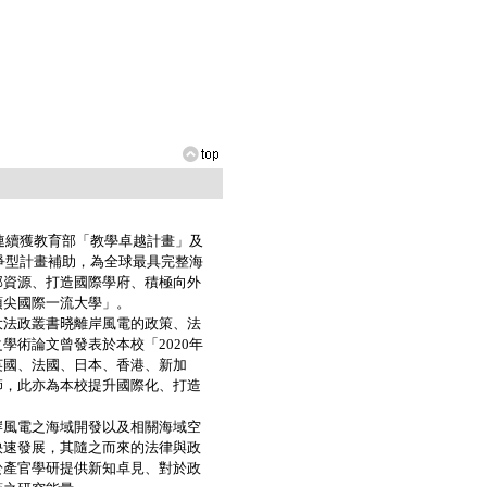
連續獲教育部「教學卓越計畫」及
爭型計畫補助，為全球最具完整海
部資源、打造國際學府、積極向外
頂尖國際一流大學」。
政叢書𣇈離岸風電的政策、法
術論文曾發表於本校「2020年
英國、法國、日本、香港、新加
師，此亦為本校提升國際化、打造
風電之海域開發以及相關海域空
快速發展，其隨之而來的法律與政
於產官學研提供新知卓見、對於政