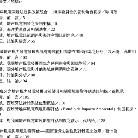
長文／饒瑞正
離岸風電開發法規與政策統合──海洋委員會的管制角色初探／歐博翔
、前 言／5
、離岸風電開發之管制架構／6
、海洋委員會及相關法案／22
、離岸風電規範網絡與海洋空間規劃角色／40
、結論與建言／55
我國離岸風力發電發展與既有海域使用間潛在調和作為之研析／袁禾青、高世明
、前 言／63
、我國離岸風電發展面臨之使用衝突與因應對策／64
、國外離岸風電與其他海域使用調和之案例／71
、討論與分析／88
、結 論／94
西班牙之離岸風力發電發展政策暨其相關環境影響評估法規初探／徐胤承
、前 言／105
、西班牙法律體系暨位階概述／110
、西班牙離岸風電環境影響評估（Estudio de Impacto Ambiental）制度初探
6
、對我國離岸風電環境影響評估制度之啟示：代結語／128
離岸風電與環境影響評估──國際環境法義務及對我國之啟示／蔡沛倫
、前 言／139