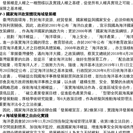
展權是人權之一種態樣以及實踐人權之基礎，促使所有人權具實現之可能，亦
保障之基本權。
-3 國家海洋政策體現海域發展權
灣四面環海，對於海洋資源、經貿發展、國家權益與國家安全，必須仰賴海
存與利害關係。因此，政府於2001年公布「海洋白皮書」，宣示我國為海洋國家
政策綱領」，作為海洋國家的施政方向；更於2006年將「國家海洋政策綱領」
」，規劃「海洋權益」、「海洋環保」、「海上安全」、「海洋產業」、「海
，進一步落實海洋立國的理念 。教育部依此，亦於2007年公布「海洋教育政
培育海洋產業人才之目標與具體策略。2008年政府之「海洋政策」，亦主張積
提出「掌握臺灣優勢，邁向海洋大國」之政策綱領。蔡英文總統於2018年4月2
臺灣最重要的出路，並提示「健全海洋法制，做好生態保育工作」、「配合政
究能量，培育海洋人才」三個努力方向。隨後，海洋基本法於2019年11月1日立
1月20日制定公布，訂定海洋法制之基本架構。行政院於2020年6月5日依海洋
白皮書」，明確提出我國海洋事務發展願景與政策目標，並扣合海洋基本法條
部會及地方政府推動海洋事務之依據，以永續「建構生態、安全、繁榮的永續
域戰略思維，保衛海域主權權益」、「落實海域執法作為，促進區域安全合作
環境品質」、「確立產業發展目標，促進藍色產業升級」、「型塑全民親海風
學發展動能，厚植學術研究能量」等6大政策目標，作為研擬與推動海域管理法
重要海洋法令之立法依據。
此，國家海洋政策係依聯合國「發展權宣言」第2條第3項，實踐海洋發展
-4 海域發展權之自由化實踐
洋委員會於2019年11月29日預告制定海域管理法草案，依第1條立法目的
洋空間規劃體系、加強海洋監控、維護國家海洋權益、增進海事安全與海域秩
聯合國發展權宣言之旨，發展權係以人為本之天賦權利，不論個人或群體，