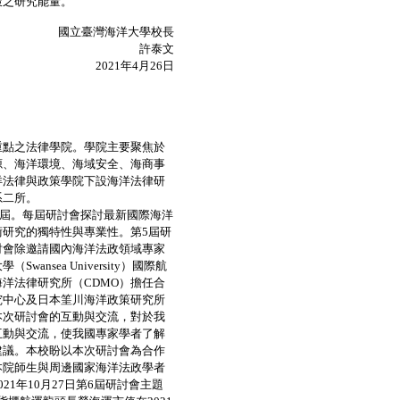
策之研究能量。
國立臺灣海洋大學校長
許泰文
2021年4月26日
點之法律學院。學院主要聚焦於
源、海洋環境、海域安全、海商事
洋法律與政策學院下設海洋法律研
系二所。
5屆。每屆研討會探討最新國際海洋
研究的獨特性與專業性。第5屆研
討會除邀請國內海洋法政領域專家
sea University）國際航
商法暨海洋法律研究所（CDMO）擔任合
究中心及日本筀川海洋政策研究所
本次研討會的互動與交流，對於我
互動與交流，使我國專家學者了解
建議。本校盼以本次研討會為合作
本院師生與周邊國家海洋法政學者
1年10月27日第6屆研討會主題