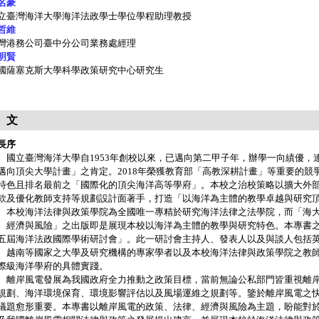
名豪
立臺灣海洋大學海洋法政學士學位學程助理教授
哲維
灣港務公司臺中分公司業務處經理
明賢
國薩塞克斯大學科學政策研究中心研究生
 文
長序
立臺灣海洋大學自1953年創校以來，已邁向第二甲子年，辦學一向績優，
邁向頂尖大學計畫」之肯定。2018年榮獲教育部「高教深耕計畫」等重要的競
特色且排名最前之「國際化的頂尖海洋高等學府」。本校之治校策略以擴大外
款及優化教師支持等規劃設計面著手，打造「以海洋為主體的教學卓越與研究
校海洋法律與政策學院為全國唯一專精於研究海洋法律之法學院，而「海大法
、經濟與風險」之出版即是展現本校以海洋為主體的教學與研究特色。本專書之學
五屆海洋法政國際學術研討會」。此一研討會主持人、發表人以及與談人包括
、越南等國家之大學及研究機構的專家學者以及本校海洋法律與政策學院之教
際級海洋學府的具體實踐。
岸風電發展為我國政府全力推動之政策目標，當前無論公私部門皆重視離岸
規劃、海洋環境保育、環境影響評估以及風場運維之規劃等。鑒於離岸風電之
議題愈形重要。本專書以離岸風電的政策、法律、經濟與風險為主題，盼能對