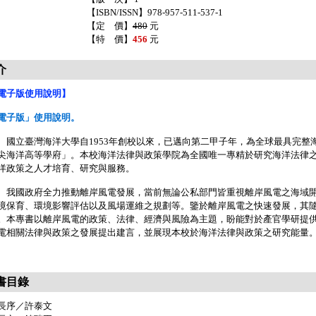
【ISBN/ISSN】978-957-511-537-1
【定 價】
480
元
【特 價】
456
元
介
電子版使用說明】
電子版」使用說明。
立臺灣海洋大學自1953年創校以來，已邁向第二甲子年，為全球最具完整
尖海洋高等學府」。本校海洋法律與政策學院為全國唯一專精於研究海洋法律
洋政策之人才培育、研究與服務。
國政府全力推動離岸風電發展，當前無論公私部門皆重視離岸風電之海域開
境保育、環境影響評估以及風場運維之規劃等。鑒於離岸風電之快速發展，其
。本專書以離岸風電的政策、法律、經濟與風險為主題，盼能對於產官學研提
電相關法律與政策之發展提出建言，並展現本校於海洋法律與政策之研究能量
書目錄
長序／許泰文