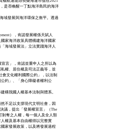
貨櫃航運龍頭長榮海運市值在2021
行，是否喚醒一丁點海洋島民的海洋
為海域發展與海洋環保之衡平。透過
velopment），肯認發展權係天賦人
及國家海洋政策具體構建海洋國家
過「海域發展法」立法實踐海洋人
界人權宣言」，肯認並重申人之所以為
隱私權、居住權及司法正義等，並
濟社會文化權利國際公約」，以法制
利公約」、「身心障礙者權利公
建構我國人權基本法制與體系。
然不足以支撐現代文明社會，因
號決議，提出「發展權宣言」（The
肯認發展權是不可剝奪之人權，每一個人及全人類
有人權及基本自由權得以完整實
當國家發展政策，以及將發展過程