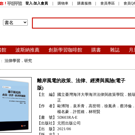
登入‧加入會員
|
購物車
|
購書服務
|
會員專區
|
會員Q
書館
波斯納推薦
創新學習咖啡館
購書
雜誌
月
：
法律學習．研究
離岸風電的政策、法律、經濟與風險(電子
版)
【主 編】
國立臺灣海洋大學海洋法律與政策學院．饒
正
【作 者】
歐博翔．袁禾青．高世明．徐胤承．蔡沛倫
楊名豪．許哲維．林明賢
【書 號】
5D603RA-E
【出版社】
元照出版公司
【出 版】
2021/06
【版 次】
1