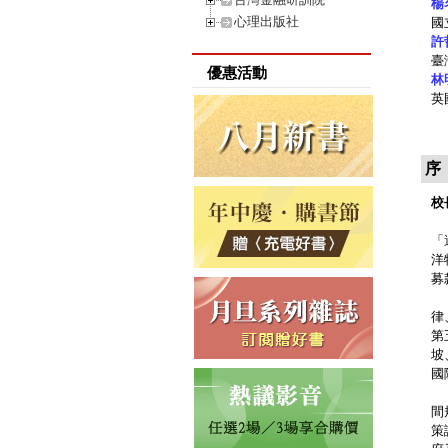
楊
心理出版社
國
許
臺
優惠活動
林
英
序
校
國
「
洋
募
本
律
第
坡
國
離
間
策