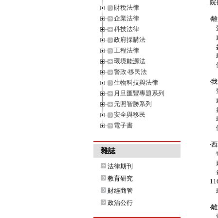
院
財稅法律
企業法律
‧
壹
科技法律
貳
政府採購法
參
工程法律
肆
環境能源法
伍
警政‧移民法
‧
生物科技與法律
壹
月旦匯豐專題系列
貳
元照智勝系列
參
安全與移民
肆
電子書
伍
‧
雜誌
壹
貳
法律期刊
參
教育研究
11
財經商管
肆
政治公行
‧
壹