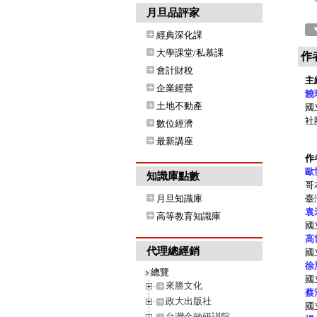
月旦品評家
經典深化課
大學課堂/私慕課
作
會計財稅
主
企業經營
饒
土地不動產
國
社
數位經濟
最新講座
作
歐
知識庫點數
哥
月旦知識庫
臺
袁
高等教育知識庫
國
高
代理總經銷
國
徐
總覽
國
來勝文化
蔡
政大出版社
國
台灣金融研訓院