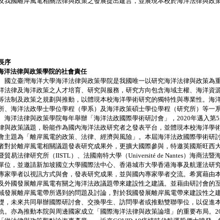
及我國離岸風電相關法律與政策之發展提出建言，並展現本校於海洋法律與政
長序
 海洋法律與政策學院的社會責任
立臺灣海洋大學海洋法律與政策學院是我國唯一以研究海洋法律與政策為重
洋法律及海洋政策之人才培育、研究與服務，研究方向包含海域主權、海洋資
等法制及政策之規劃與推動，以體現本校海洋學術研究的獨特性與專業性。海
所、海洋法政學士學位學程（學系）及海洋政策碩士學位學程（研究所）等一
洋法律與政策學院每年舉辦「海洋法政國際學術研討會」，2020年邁入第
律與政策議題，盼能作為國內海洋法政研究者之發表平台，並體現本校海洋學術
會主題為「離岸風電的政策、法律、經濟與風險」。本屆海洋法政國際學術研
者對於離岸風電相關議題發表研究成果外，更擴大國際參與，特邀英國斯旺西大學（Swan
暨貿易法律研究所（IISTL）、法國南特大學（Université de Nantes）海
單位，並邀請新加坡國立大學國際法中心、香港城市大學香港海事及航運法研
專家學者以視訊方式與會，發表研究成果，並與國內專家學者交流。希冀藉由
及外國發展離岸風電有關之海洋法政議題帶來建設性之建議。並藉由研討會的
域發展離岸風電帶所遇到的問題及討論，對於我國發展離岸風電帶來建設性之
礎，未來共同舉辦國際研討會、交換學生、訪問學者或推動雙聯學位，以促進
軌。亦為推動本院與周邊國家成立「國際海洋法律與政策論壇」的重要布局。202