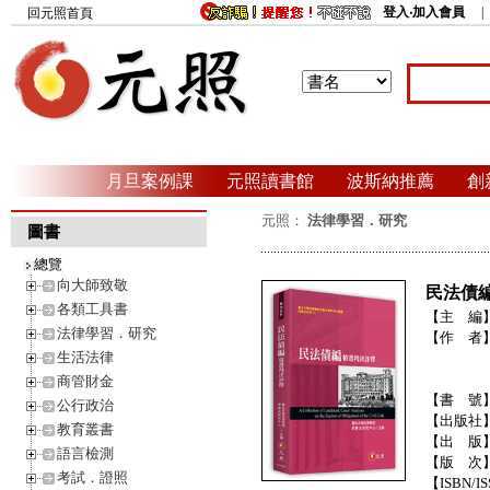
登入‧加入會員
回元照首頁
月旦案例課
元照讀書館
波斯納推薦
創
元照：
法律學習．研究
圖書
總覽
向大師致敬
民法債
各類工具書
【主 編
法律學習．研究
【作 者
生活法律
商管財金
【書 號
公行政治
【出版社
教育叢書
【出 版
語言檢測
【版 次
考試．證照
【ISBN/IS