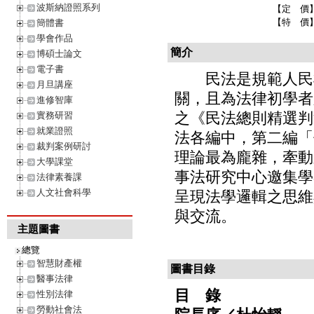
波斯納證照系列
【定 價
【特 價
簡體書
學會作品
簡介
博碩士論文
電子書
民法是規範人民權
月旦講座
關，且為法律初學者
進修智庫
之《民法總則精選判
實務研習
就業證照
法各編中，第二編「
裁判案例研討
理論最為龐雜，牽動
大學課堂
事法研究中心邀集學
法律素養課
人文社會科學
呈現法學邏輯之思維
與交流。
主題圖書
總覽
智慧財產權
圖書目錄
醫事法律
目 錄
性別法律
勞動社會法