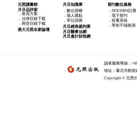
元照讀書館
月旦知識庫
期刊數位服務
月旦品評家
．
數位授權
．DOI/ISBN註冊
．
會員方案
．
個人購點
．電子期刊
．
法律目錄下載
．
單位採購
．投審系統
．
商管目錄下載
．學術不端檢測
月旦經典裁判庫
燕大元照名家論壇
月旦醫事法網
月旦會計財稅網
讀者服務專線：+886-
地址：臺北市館前路2
Copyright © 元照