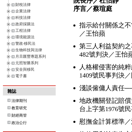
院長序／杜怡靜
財稅法律
序言／蔡瑄庭
企業法律
科技法律
指示給付關係之不當
政府採購法
工程法律
／王怡蘋
環境能源法
警政‧移民法
第三人利益契約之
生物科技與法律
482號判決／王怡
月旦匯豐專題系列
元照智勝系列
人格權侵害的純粹
安全與移民
1409號民事判決
電子書
淺談僱傭人責任──
雜誌
地政機關登記賠償
法律期刊
台上字第1976號
教育研究
財經商管
慰撫金計算標準／
政治公行