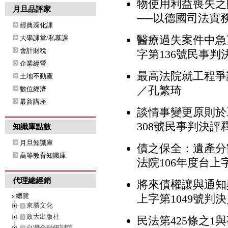
物使用利益喪失之
月旦品評家
──以德國司法實
經典深化課
醫療過失案件中急
大學課堂/私慕課
會計財稅
字第136號民事判
企業經營
最高法院就工程爭
土地不動產
／孔繁琦
數位經濟
最新講座
談情事變更原則於
308號民事判決評
知識庫點數
月旦知識庫
債之保全：遺產分
高等教育知識庫
法院106年度台上
代理總經銷
將來債權讓與通知
總覽
上字第1049號判
來勝文化
政大出版社
民法第425條之1
台灣金融研訓院