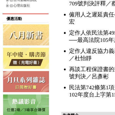
709號判決評釋／
心理出版社
僱用人之遲延責任─
優惠活動
宏
定作人依民法第4
──最高法院105
定作人違反協力義務
／杜怡靜
再談工程保證書的幾
號判決／呂彥彬
民法第742條第
102年度台上字第