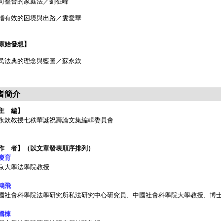
向整合的家庭法／劉征峰
婚有效的困境與出路／婁愛華
原始發想】
民法典的理念與藍圖／蘇永欽
者簡介
主 編】
永欽教授七秩華誕祝壽論文集編輯委員會
作 者】（以文章發表順序排列）
慶育
京大學法學院教授
鴻飛
國社會科學院法學研究所私法研究中心研究員、中國社會科學院大學教授、博士生
國棟