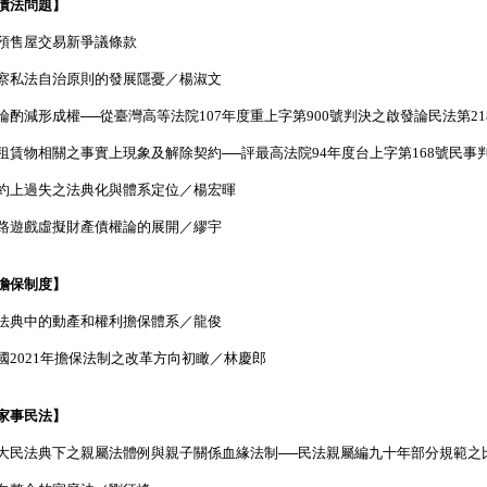
債法問題】
預售屋交易新爭議條款
察私法自治原則的發展隱憂／楊淑文
論酌減形成權──從臺灣高等法院107年度重上字第900號判決之啟發論民法第2
租賃物相關之事實上現象及解除契約──評最高法院94年度台上字第168號民事
約上過失之法典化與體系定位／楊宏暉
路遊戲虛擬財產債權論的展開／繆宇
擔保制度】
法典中的動產和權利擔保體系／龍俊
國2021年擔保法制之改革方向初瞰／林慶郎
家事民法】
大民法典下之親屬法體例與親子關係血緣法制──民法親屬編九十年部分規範之