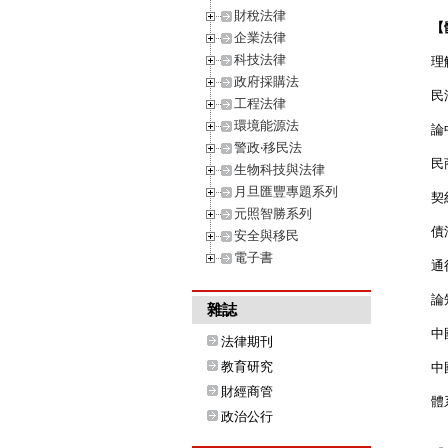
財稅法律
【
企業法律
科技法律
理
政府採購法
民
工程法律
環境能源法
論
警政‧移民法
民
生物科技與法律
月旦匯豐專題系列
契
元照智勝系列
債
安全與移民
電子書
通
論
雜誌
中
法律期刊
教育研究
中
財經商管
體
政治公行