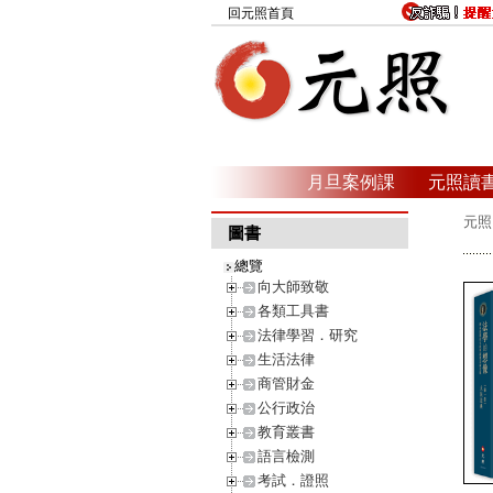
回元照首頁
月旦案例課
元照讀
元照
圖書
總覽
向大師致敬
各類工具書
法律學習．研究
生活法律
商管財金
公行政治
教育叢書
語言檢測
考試．證照