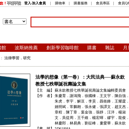
登入‧加入會員
|
購物車
|
購書服務
|
會員專區
|
會員Q
書館
波斯納推薦
創新學習咖啡館
購書
雜誌
月
：
法律學習．研究
法學的想像（第一卷）：大民法典──蘇永欽
教授七秩華誕祝壽論文集
【主 編】
蘇永欽教授七秩華誕祝壽論文集編輯委員會
【作 者】
朱慶育．謝鴻飛．徐國棟．王文宇．陳自強
朱虎．李宇．解亘．李昊．聶衛鋒．王耀霆
姚明斌．常鵬翱．張永健．張譯文．趙文杰
章程．陳丁章．葉金強．張靜．汪洋．楊淑
文．吳從周．王千維．楊宏暉．繆宇．龍俊
林慶郎．林易典．劉征峰．婁愛華．蘇永欽
【書 號】
5D618HA