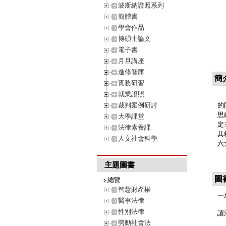
波斯納證照系列
簡體書
學會作品
博碩士論文
電子書
月旦講座
進修智庫
簡
實務研習
就業證照
德
裁判案例研討
的
思
大學課堂
定
法律素養課
其
人文社會科學
六
主題圖書
圖
總覽
智慧財產權
一
醫事法律
性別法律
讓
勞動社會法