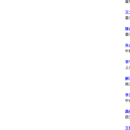
廈
王
臺
陳
臺
朱
中
李
上
解
南
李
中
聶
西
王