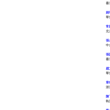
臺
姚
華
常
北
張
中
張
臺
趙
華
章
浙
陳
執