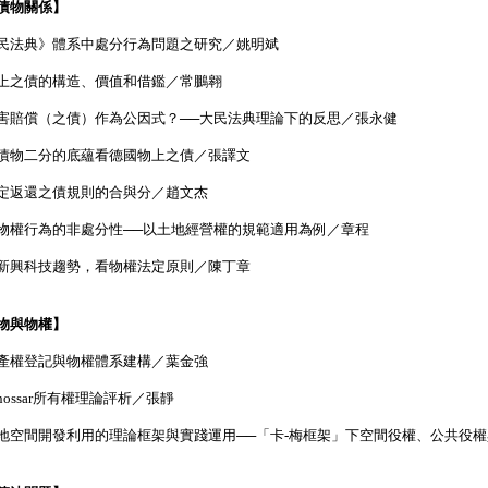
債物關係】
民法典》體系中處分行為問題之研究／姚明斌
上之債的構造、價值和借鑑／常鵬翱
害賠償（之債）作為公因式？──大民法典理論下的反思／張永健
債物二分的底蘊看德國物上之債／張譯文
定返還之債規則的合與分／趙文杰
物權行為的非處分性──以土地經營權的規範適用為例／章程
新興科技趨勢，看物權法定原則／陳丁章
物與物權】
產權登記與物權體系建構／葉金強
inossar所有權理論評析／張靜
地空間開發利用的理論框架與實踐運用──「卡-梅框架」下空間役權、公共役