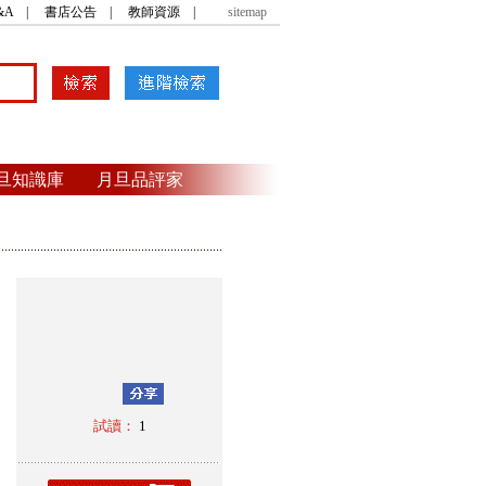
&A
|
書店公告
|
教師資源
|
sitemap
旦知識庫
月旦品評家
．
．
．
試讀：
1
．