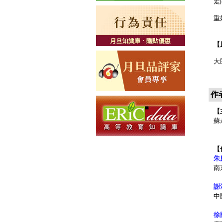
走
重
【
大
作
【
蘇
【
朱
南
謝
中
徐