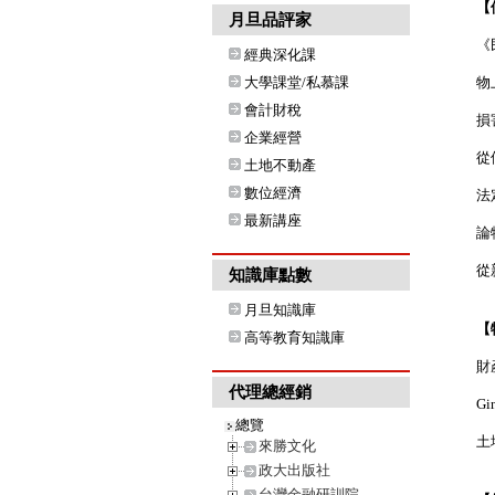
【
月旦品評家
《
經典深化課
大學課堂/私慕課
物
會計財稅
損
企業經營
從
土地不動產
數位經濟
法
最新講座
論
從
知識庫點數
月旦知識庫
【
高等教育知識庫
財
代理總經銷
G
總覽
土
來勝文化
政大出版社
台灣金融研訓院