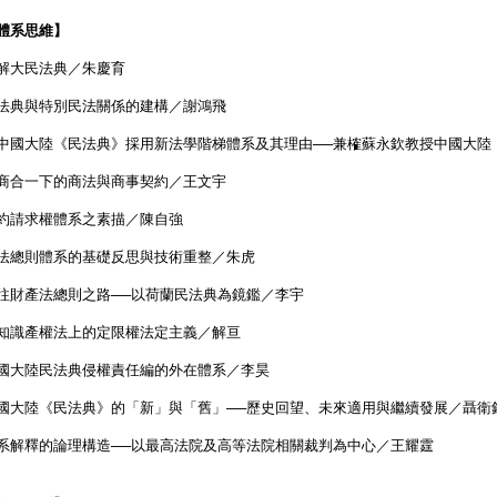
體系思維】
解大民法典／朱慶育
法典與特別民法關係的建構／謝鴻飛
中國大陸《民法典》採用新法學階梯體系及其理由──兼榷蘇永欽教授中國大陸
商合一下的商法與商事契約／王文宇
約請求權體系之素描／陳自強
法總則體系的基礎反思與技術重整／朱虎
往財產法總則之路──以荷蘭民法典為鏡鑑／李宇
知識產權法上的定限權法定主義／解亘
國大陸民法典侵權責任編的外在體系／李昊
國大陸《民法典》的「新」與「舊」──歷史回望、未來適用與繼續發展／聶衛
系解釋的論理構造──以最高法院及高等法院相關裁判為中心／王耀霆