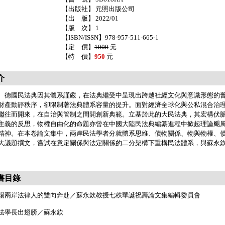
【出版社】
元照出版公司
【出 版】
2022/01
【版 次】
1
【ISBN/ISSN】978-957-511-665-1
【定 價】
1000
元
【特 價】
950
元
介
國民法典因其體系謹嚴，在法典繼受中呈現出跨越社經文化與意識形態的普
財產動靜秩序，卻限制著法典體系容量的提升。面對經濟全球化與公私混合治
繼往而開來，在自治與管制之間開創新典範。立基於此的大民法典，其宏構伏
主義的反思，物權自由化的命題亦曾在中國大陸民法典編纂進程中掀起理論颶
精神。在本卷論文集中，兩岸民法學者分就體系思維、債物關係、物與物權、
大議題撰文，嘗試在意定關係與法定關係的二分架構下重構民法體系，與蘇永
書目錄
場兩岸法律人的雙向奔赴／蘇永欽教授七秩華誕祝壽論文集編輯委員會
法學長出翅膀／蘇永欽