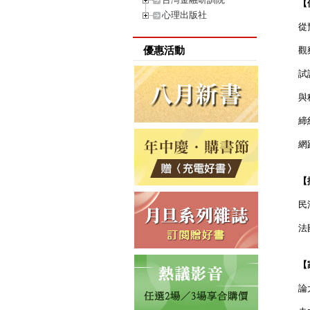
【
心理出版社
從
優惠活動
觀
試
與
締
網
【
民
法
【
論