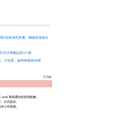
署E化投保同意書、網路投保身分
旦法學雜誌第321期
號，汪信君，裁判時報第48期
mail 專函通知您啟用點數。
列印」方式提供。
回本公司更換。