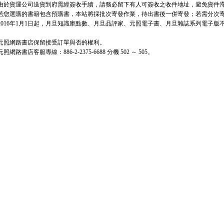
. 由於貨運公司送貨到府需經簽收手續，請務必留下有人可簽收之收件地址，避免貨件
. 若您選購的書籍包含預購書，本站將採批次寄發作業，待出書後一併寄發；若需分次寄發
. 2016年1月1日起，月旦知識庫點數、月旦品評家、元照電子書、月旦雜誌系列電子
. 元照網路書店保留接受訂單與否的權利。
 元照網路書店客服專線：886-2-2375-6688 分機 502 ～ 505。