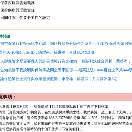
保前疾病與告知義務
保前疾病與理賠責任
日間住院﹑住要必要性的認定
伸閱讀
損害保險行動投保紙本存證、網路投保身分驗證之研究──行動投保是否須另簽
證能否使用Mobile ID，陳耀南、蔡秉翰，月旦律評第3期
人壽保險之變更要保人與詐害債權行為之撤銷⎯⎯相關判決綜合評析，葉啓洲，月
告知義務不實說明與保險事故間之因果關係──最高法院104年度台上字第844
論保險業社會責任與永續發展藍圖，卓俊雄、楊証淙，月旦律評第3期
意事項：
. 欲選購【按篇列印】，請先購買【月旦知識庫點數】即可自行下載列印。
. 購買【月旦知識庫】的會員，在您完成付款手續之後，我們將於一至二個工作天內，以 e
有急需使用者，請洽客服專線 886-2-23756688 分機 502 ～ 505，我們將以「隨選
. 線上購書到貨七日內，如對書籍內容有任何疑慮必須換貨者，請於七日內連同發票寄
. 書籍退換貨處理作業時間約十個工作天 ( 不含例假日 )。