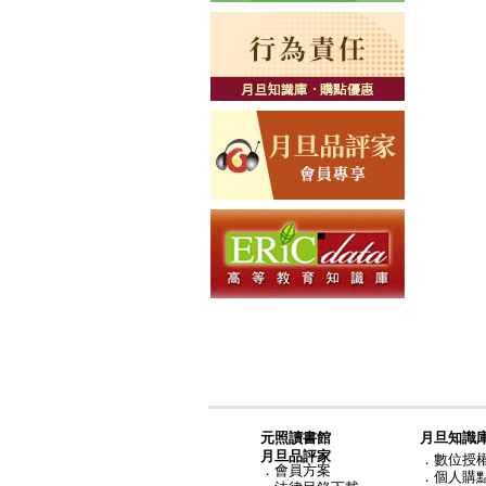
元照讀書館
月旦知識
月旦品評家
．
數位授
．
會員方案
．
個人購