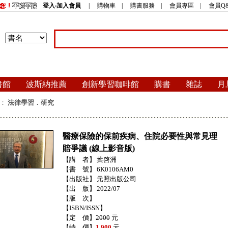
登入‧加入會員
|
購物車
|
購書服務
|
會員專區
|
會員Q
書館
波斯納推薦
創新學習咖啡館
購書
雜誌
月
：
法律學習．研究
醫療保險的保前疾病、住院必要性與常見理
賠爭議 (線上影音版)
【講 者】
葉啓洲
【書 號】
6K0106AM0
【出版社】
元照出版公司
【出 版】
2022/07
【版 次】
【ISBN/ISSN】
【定 價】
2000
元
【特 價】
1,900
元