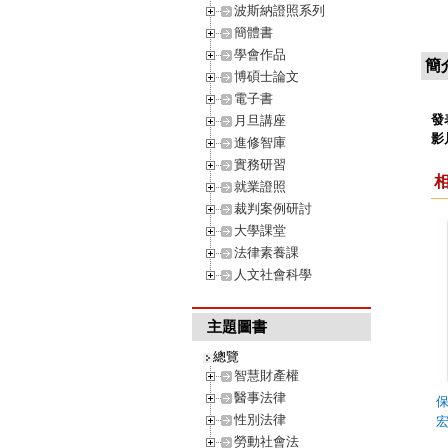
波斯納證照系列
簡體書
學會作品
簡
博碩士論文
電子書
發
月旦講座
影
進修智庫
實務研習
就業證照
裁判案例研討
大學課堂
法律素養課
人文社會科學
主題圖書
總覽
智慧財產權
醫事法律
性別法律
勞動社會法