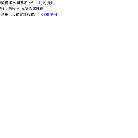
滯留貨運 公司延宕收件、時間損失。
，酌收 80 元物流處理費。
版不適用七天鑑賞期服務。
>>詳細說明