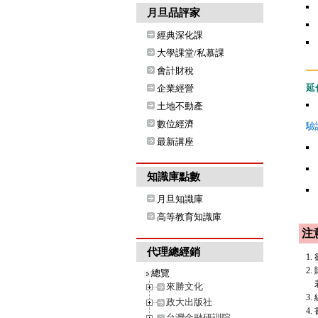
月旦品評家
經典深化課
大學課堂/私慕課
會計財稅
延
企業經營
土地不動產
數位經濟
驗
最新講座
知識庫點數
月旦知識庫
高等教育知識庫
注
代理總經銷
1
2
總覽
若
來勝文化
3
政大出版社
4
台灣金融研訓院