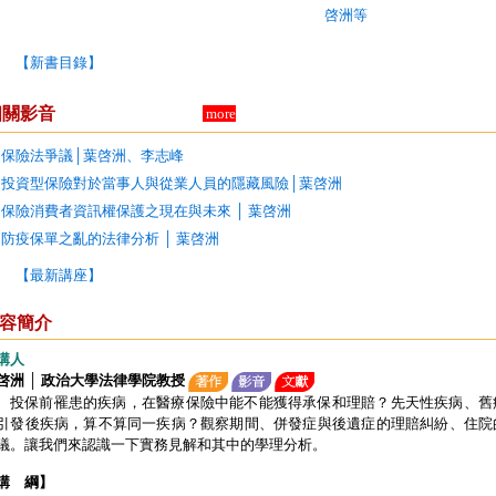
啓洲等
【新書目錄】
相關影音
more
保險法爭議│葉啓洲、李志峰
投資型保險對於當事人與從業人員的隱藏風險│葉啓洲
保險消費者資訊權保護之現在與未來 │ 葉啓洲
防疫保單之亂的法律分析 │ 葉啓洲
【最新講座】
容簡介
講人
啓洲 │ 政治大學法律學院教授
投保前罹患的疾病，在醫療保險中能不能獲得承保和理賠？先天性疾病、舊
引發後疾病，算不算同一疾病？觀察期間、併發症與後遺症的理賠糾紛、住院
議。讓我們來認識一下實務見解和其中的學理分析。
講 綱】