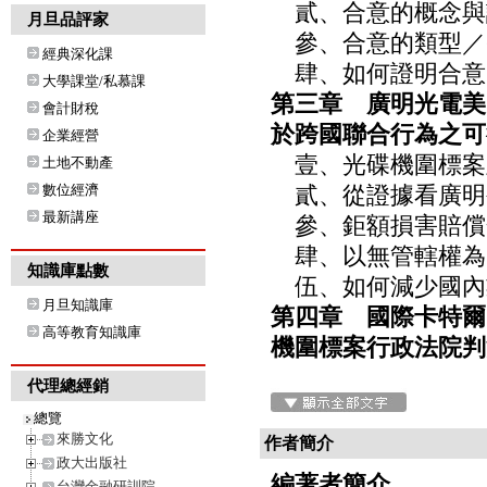
貳、合意的概念與認
月旦品評家
參、合意的類型／6
經典深化課
肆、如何證明合意：
大學課堂/私慕課
第三章 廣明光電美
會計財稅
於跨國聯合行為之可
企業經營
壹、光碟機圍標案及
土地不動產
數位經濟
貳、從證據看廣明公
最新講座
參、鉅額損害賠償金
肆、以無管轄權為由
知識庫點數
伍、如何減少國內業
月旦知識庫
第四章 國際卡特爾
高等教育知識庫
機圍標案行政法院判
代理總經銷
總覽
來勝文化
作者簡介
政大出版社
編著者簡介
台灣金融研訓院