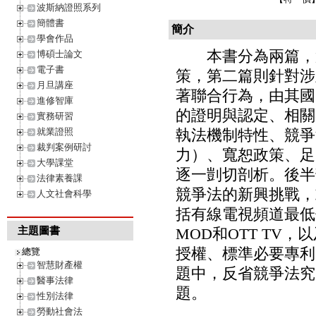
波斯納證照系列
簡體書
簡介
學會作品
本書分為兩篇，第
博碩士論文
電子書
策，第二篇則針對涉
月旦講座
著聯合行為，由其國
進修智庫
的證明與認定、相關
實務研習
就業證照
執法機制特性、競爭
裁判案例研討
力）、寬恕政策、足
大學課堂
逐一剴切剖析。後半
法律素養課
競爭法的新興挑戰，
人文社會科學
括有線電視頻道最低
主題圖書
MOD和OTT T
授權、標準必要專利
總覽
智慧財產權
題中，反省競爭法究
醫事法律
題。
性別法律
勞動社會法