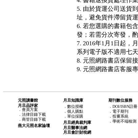
4. 書籍退換貨處理作業
5. 由於貨運公司送
址，避免貨件滯留貨運
6. 若您選購的書籍
發；若需分次寄發，酌收
7. 2016年1月1
系列電子版不適用七
8. 元照網路書店保
9. 元照網路書店客服專線：8
元照讀書館
月旦知識庫
期刊數位服務
月旦品評家
．
數位授權
．DOI/ISBN註冊
．
會員方案
．
個人購點
．電子期刊
．
法律目錄下載
．
單位採購
．投審系統
．
商管目錄下載
．學術不端檢測
月旦經典裁判庫
燕大元照名家論壇
月旦醫事法網
月旦會計財稅網