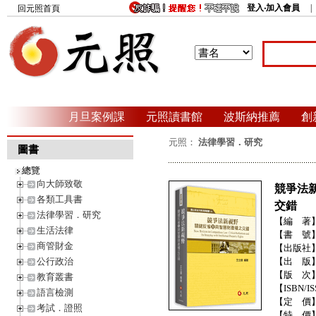
登入‧加入會員
回元照首頁
月旦案例課
元照讀書館
波斯納推薦
創
元照：
法律學習．研究
圖書
總覽
向大師致敬
競爭法
各類工具書
交錯
法律學習．研究
【編 著
生活法律
【書 號
商管財金
【出版社
公行政治
【出 版
【版 次
教育叢書
【ISBN/IS
語言檢測
【定 價
考試．證照
【特 價