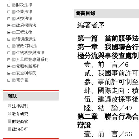
財稅法律
企業法律
圖書目錄
科技法律
編著者序
政府採購法
工程法律
第一篇 當前競爭法
環境能源法
第一章 我國聯合行
警政‧移民法
生物科技與法律
極分流與事後查處制
月旦匯豐專題系列
壹、前 言／6
元照智勝系列
貳、我國事前許可制
安全與移民
電子書
參、事前許可制至今
肆、國際走向：積極
雜誌
伍、建議改採事後查
法律期刊
陸、結 論／49
教育研究
第二章 聯合行為合
財經商管
辯證
政治公行
壹、前 言／56