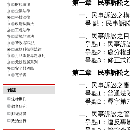
第一章 民事訴訟之
財稅法律
企業法律
一、民事訴訟之構
科技法律
爭 點：民事訴訟
政府採購法
工程法律
二、民事訴訟之目
環境能源法
爭點1：民事訴訟
警政‧移民法
生物科技與法律
爭點2：處分權主
月旦匯豐專題系列
爭點3：修正式辯
元照智勝系列
安全與移民
第二章 民事訴訟之
電子書
一、民事訴訟之審
雜誌
爭點1：普通法院
法律期刊
爭點2：釋字第75
教育研究
二、民事訴訟之管
財經商管
爭點1：違反專屬
政治公行