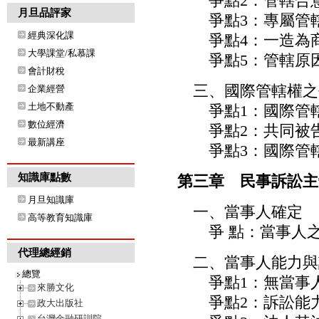
爭點2：管轄合意
月旦品評家
爭點3：專屬管轄
經典深化課
爭點4：一造為商
大學課堂/私慕課
爭點5：管轄原因
會計財稅
三、國際管轄權之
企業經營
土地不動產
爭點1：國際管轄
數位經濟
爭點2：共同被告
最新講座
爭點3：國際管轄
知識庫點數
第三章 民事訴訟主
月旦知識庫
一、當事人確定
高等教育知識庫
爭 點：當事人之
代理總經銷
二、當事人能力與
總覽
爭點1：無當事人
來勝文化
爭點2：訴訟能力
政大出版社
台灣金融研訓院