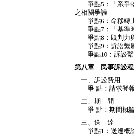
爭點5：「系爭物
之相關爭議
爭點6：命移轉土
爭點7：「基準時
爭點8：既判力與
爭點9：訴訟繫屬
爭點10：訴訟繫
第八章 民事訴訟程
一、訴訟費用
爭 點：請求登報
二、期 間
爭 點：期間概
三、送 達
爭點1：送達概