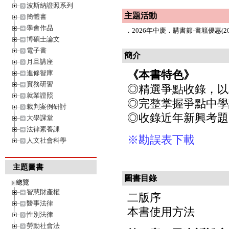
波斯納證照系列
主題活動
簡體書
學會作品
．
2026年中慶．購書節-書籍優惠(202
博碩士論文
電子書
簡介
月旦講座
《本書特色》
進修智庫
實務研習
◎精選爭點收錄，以
就業證照
◎完整掌握爭點中學
裁判案例研討
◎收錄近年新興考題
大學課堂
法律素養課
※勘誤表下載
人文社會科學
主題圖書
圖書目錄
總覽
智慧財產權
二版序
醫事法律
本書使用方法
性別法律
勞動社會法