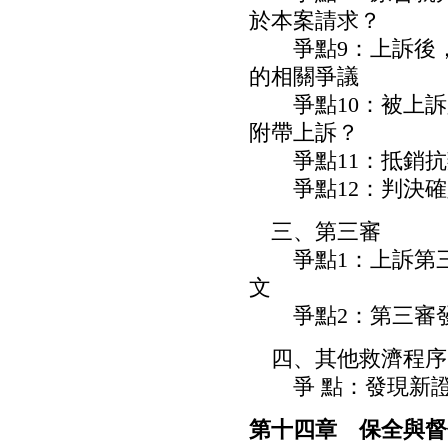
於本案請求？
爭點9：上訴後，
的相關爭議
爭點10：被上訴
附帶上訴？
爭點11：抵銷抗
爭點12：判決確
三、第三審
爭點1：上訴第三審
文
爭點2：第三審發
四、其他救濟程序
爭 點：發現新證
第十四章 保全與督