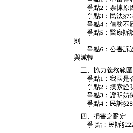
爭點2：票據原因
爭點3：民法§76
爭點4：債務不履
爭點5：醫療訴訟─
則
爭點6：公害訴訟
與減輕
三、協力義務範圍
爭點1：我國是否
爭點2：摸索證明
爭點3：證明妨礙
爭點4：民訴§28
四、損害之酌定
爭 點：民訴§22