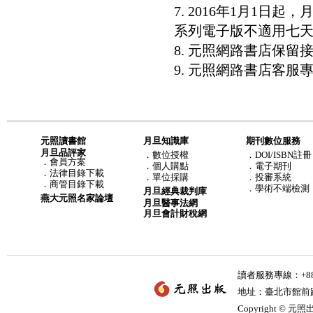
7. 2016年1月1
系列電子版不適用七
8. 元照網路書店保
9. 元照網路書店客服專線：8
元照讀書館
月旦知識庫
期刊數位服務
月旦品評家
．
數位授權
．DOI/ISBN註冊
．
會員方案
．
個人購點
．電子期刊
．
法律目錄下載
．
單位採購
．投審系統
．
商管目錄下載
．學術不端檢測
月旦經典裁判庫
燕大元照名家論壇
月旦醫事法網
月旦會計財稅網
讀者服務專線：+886-
地址：臺北市館前路2
Copyright © 元照