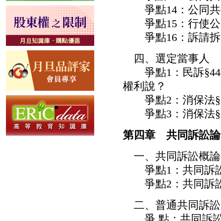
爭點14：公同共
爭點15：行使公
爭點16：訴請拆
四、選定當事人
爭點1：民訴§44
權利說？
爭點2：消保法§5
爭點3：消保法§5
第四章 共同訴訟論
一、共同訴訟概論
爭點1：共同訴
爭點2：共同訴訟
二、普通共同訴訟
爭 點：共同訴訟