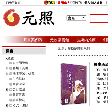
登入‧加入會員
回元照首頁
月旦案例課
元照讀書館
波斯納推薦
創
元照：
波斯納證照系列
圖書
總覽
向大師致敬
民事訴
各類工具書
【作 者
法律學習．研究
【書 號
生活法律
【出版社
【出 版
商管財金
【版 次
公行政治
【ISBN/IS
教育叢書
【定 價
語言檢測
【特 價
考試．證照