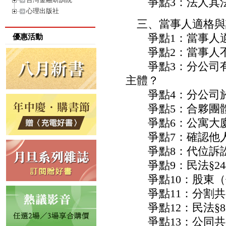
爭點3：法人其法
心理出版社
三、當事人適格與
爭點1：當事人適
優惠活動
爭點2：當事人不
爭點3：分公司有
主體？
爭點4：分公司於
爭點5：合夥團體
爭點6：公寓大廈
爭點7：確認他人
爭點8：代位訴訟
爭點9：民法§24
爭點10：股東（
爭點11：分割共
爭點12：民法§8
爭點13：公同共