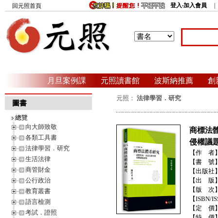
登入‧加入會員
回元照首頁
月旦案例課
元照讀書館
波斯納推薦
創
元照：
法律學習．研究
圖書
總覽
向大師致敬
商標法
各類工具書
侵權議
法律學習．研究
【作 者
生活法律
【書 號
商管財金
【出版社
公行政治
【出 版
【版 次
教育叢書
【ISBN/IS
語言檢測
【定 價
考試．證照
【特 價