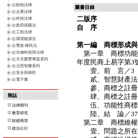
財稅法律
圖書目錄
企業法律
二版序
科技法律
政府採購法
自 序
工程法律
環境能源法
第一編 商標形成與
警政‧移民法
第一章 商標功能性
生物科技與法律
月旦匯豐專題系列
年度民商上易字第3
元照智勝系列
壹、前 言／3
安全與移民
貳、智慧財產法院1
電子書
參、商標之註冊須
肆、商標之註冊須
雜誌
伍、功能性商標可
法律期刊
陸、結 論／37
教育研究
財經商管
第二章 商標維權
政治公行
壹、問題之所在／