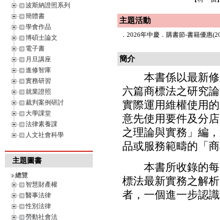
波斯納證照系列
簡體書
主題活動
學會作品
．
2026年中慶．購書節-書籍優惠(202
博碩士論文
電子書
簡介
月旦講座
進修智庫
本書係以最新修正
實務研習
六篇商標法之研究論
就業證照
裁判案例研討
實際運用維權使用的
大學課堂
意先使用要件及分店
法律素養課
之理論與實務」編，
人文社會科學
品或服務範疇的「商
主題圖書
本書所收錄的每一
總覽
標法最新實務之解析
智慧財產權
者，一個進一步認識
醫事法律
性別法律
勞動社會法