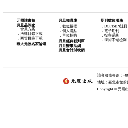
元照讀書館
月旦知識庫
期刊數位服務
月旦品評家
．
數位授權
．DOI/ISBN註冊
．
會員方案
．
個人購點
．電子期刊
．
法律目錄下載
．
單位採購
．投審系統
．
商管目錄下載
．學術不端檢測
月旦經典裁判庫
燕大元照名家論壇
月旦醫事法網
月旦會計財稅網
讀者服務專線：+886-
地址：臺北市館前路2
Copyright © 元照