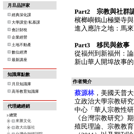
月旦品評家
Part2 宗教與社群
經典深化課
檳榔嶼鶴山極樂寺與
大學課堂/私慕課
進入應許之地：馬來
會計財稅
企業經營
Part3 移民與敘事
土地不動產
從福州到新福州：論
數位經濟
最新講座
新山華人開埠故事的
知識庫點數
作者簡介
月旦知識庫
高等教育知識庫
蔡源林
，美國天普大學（
立政治大學宗教研究
代理總經銷
中心「華人宗教性研
總覽
《台灣宗教研究》期
來勝文化
殖民理論、宗教教育
政大出版社
台灣金融研訓院