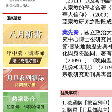
（2011）以及期
心理出版社
人宗教的學者合著《
華人信仰》（200
優惠活動
亞宗教研究之階段成
葉先秦
，國立政治大
究中心博士後研究員
節/靈恩運動歷史與
化與身份認同。著有
（2009）、《晚
想像和再現》（20
宗教研究期刊與專書
注意事項：
1. 欲選購【按篇列
2. 購買【月旦知識