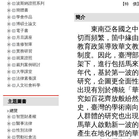
波斯納證照系列
【特 價
簡體書
學會作品
簡介
博碩士論文
東南亞各國之中，
電子書
切而頻繁，箇中緣由
月旦講座
進修智庫
教育政策導致華文教
實務研習
制度。因此，臺灣部
就業證照
架下，進行包括馬來
裁判案例研討
年代，基於第一波的
大學課堂
法律素養課
研究，企圖更全面性
人文社會科學
出現有別於傳統「華
究如百花齊放般紛然
主題圖書
史，臺灣的學術南向
總覽
人群體的研究也出現
智慧財產權
馬華人啟動新一波的
醫事法律
性別法律
產生在地化轉型的華
勞動社會法