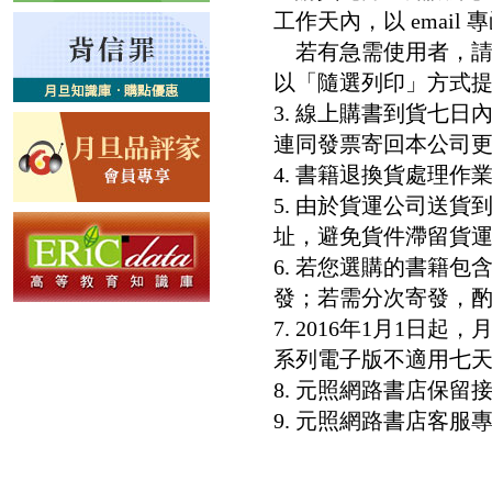
工作天內，以 email
若有急需使用者，請洽客服專
以「隨選列印」方式
3. 線上購書到貨七
連同發票寄回本公司
4. 書籍退換貨處理作業
5. 由於貨運公司送
址，避免貨件滯留貨運
6. 若您選購的書籍
發；若需分次寄發，酌收
7. 2016年1月1
系列電子版不適用七
8. 元照網路書店保
9. 元照網路書店客服專線：8