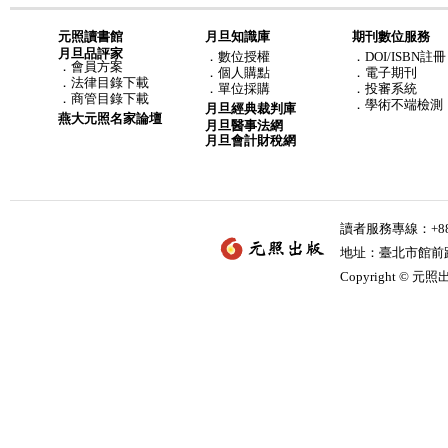
元照讀書館
月旦知識庫
期刊數位服務
月旦品評家
．
數位授權
．DOI/ISBN註冊
．
會員方案
．
個人購點
．電子期刊
．
法律目錄下載
．
單位採購
．投審系統
．
商管目錄下載
．學術不端檢測
月旦經典裁判庫
燕大元照名家論壇
月旦醫事法網
月旦會計財稅網
讀者服務專線：+886-
地址：臺北市館前路2
Copyright © 元照