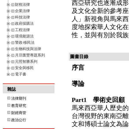
西亞研究也逐漸成形
財稅法律
及文化全新的參考座
企業法律
科技法律
人」新視角與馬來西
政府採購法
度地探索華人文化在
工程法律
性，並與有別於我族
環境能源法
警政‧移民法
生物科技與法律
月旦匯豐專題系列
圖書目錄
元照智勝系列
序言
安全與移民
電子書
導論
雜誌
法律期刊
Part1 學術史回顧
教育研究
馬來西亞華人歷史的
財經商管
台灣視野的東南亞離散
政治公行
文和博碩士論文為論域（