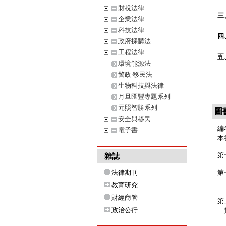
財稅法律
三
企業法律
科技法律
四
政府採購法
工程法律
五
環境能源法
警政‧移民法
生物科技與法律
月旦匯豐專題系列
元照智勝系列
圖
安全與移民
編
電子書
本
第
雜誌
法律期刊
第
壹
教育研究
貳
財經商管
第
政治公行
第
壹