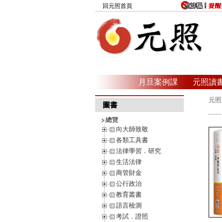
回元照首頁
月旦案例課
元照讀
元照
圖書
總覽
向大師致敬
各類工具書
法律學習．研究
生活法律
商管財金
公行政治
教育叢書
語言檢測
考試．證照