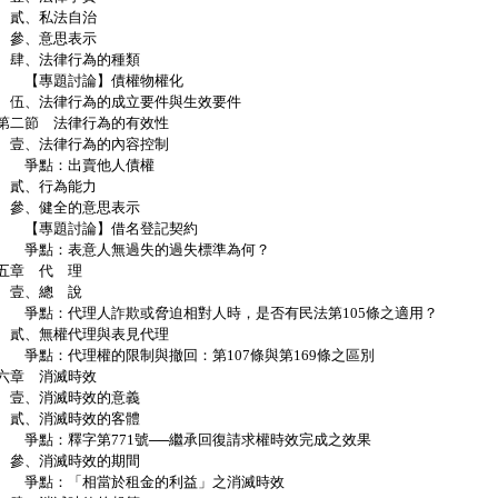
貳、私法自治
參、意思表示
、法律行為的種類
專題討論】債權物權化
、法律行為的成立要件與生效要件
二節 法律行為的有效性
、法律行為的內容控制
爭點：出賣他人債權
貳、行為能力
、健全的意思表示
專題討論】借名登記契約
點：表意人無過失的過失標準為何？
五章 代 理
壹、總 說
點：代理人詐欺或脅迫相對人時，是否有民法第105條之適用？
、無權代理與表見代理
點：代理權的限制與撤回：第107條與第169條之區別
六章 消滅時效
、消滅時效的意義
、消滅時效的客體
點：釋字第771號──繼承回復請求權時效完成之效果
、消滅時效的期間
點：「相當於租金的利益」之消滅時效