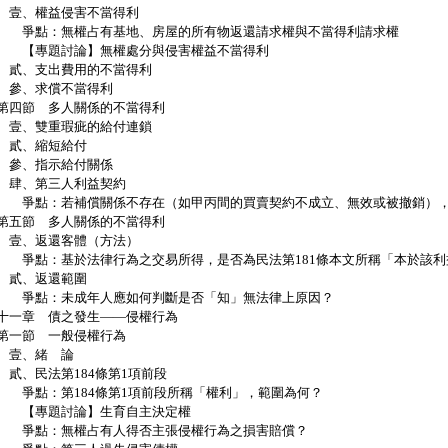
、權益侵害不當得利
點：無權占有基地、房屋的所有物返還請求權與不當得利請求權
專題討論】無權處分與侵害權益不當得利
、支出費用的不當得利
、求償不當得利
四節 多人關係的不當得利
、雙重瑕疵的給付連鎖
貳、縮短給付
、指示給付關係
、第三人利益契約
點：若補償關係不存在（如甲丙間的買賣契約不成立、無效或被撤銷），
五節 多人關係的不當得利
、返還客體（方法）
點：基於法律行為之交易所得，是否為民法第181條本文所稱「本於該利
貳、返還範圍
點：未成年人應如何判斷是否「知」無法律上原因？
十一章 債之發生——侵權行為
一節 一般侵權行為
壹、緒 論
、民法第184條第1項前段
點：第184條第1項前段所稱「權利」，範圍為何？
專題討論】生育自主決定權
點：無權占有人得否主張侵權行為之損害賠償？