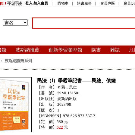
登入‧加入會員
|
購物車
|
購書服務
|
會員專區
|
會員Q
書館
波斯納推薦
創新學習咖啡館
購書
雜誌
月
：
波斯納證照系列
民法（Ⅰ）學霸筆記書——民總、債總
【作 者】
奇萊．思仁
【書 號】
59ML151501
【出版社】
波斯納出版
【出 版】
2023/08
【版 次】
1
【ISBN/ISSN】978-626-973-537-2
【定 價】
580
元
【特 價】
522
元