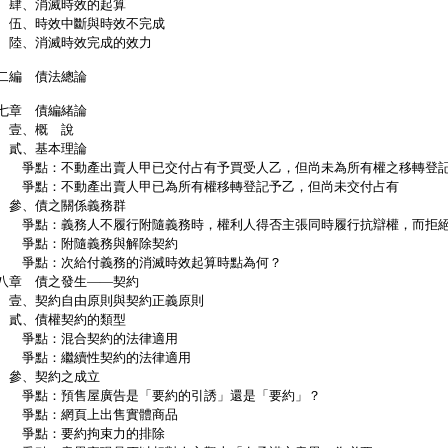
、消滅時效的起算
、時效中斷與時效不完成
、消滅時效完成的效力
二編 債法總論
七章 債編緒論
壹、概 說
貳、基本理論
點：不動產出賣人甲已交付占有予買受人乙，但尚未為所有權之移轉登
點：不動產出賣人甲已為所有權移轉登記予乙，但尚未交付占有
、債之關係義務群
點：義務人不履行附隨義務時，權利人得否主張同時履行抗辯權，而拒絕
點：附隨義務與解除契約
點：次給付義務的消滅時效起算時點為何？
八章 債之發生——契約
、契約自由原則與契約正義原則
、債權契約的類型
點：混合契約的法律適用
點：繼續性契約的法律適用
、契約之成立
點：預售屋廣告是「要約的引誘」還是「要約」？
點：網頁上出售實體商品
點：要約拘束力的排除