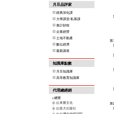
爭
月旦品評家
參
經典深化課
第
大學課堂/私慕課
壹
會計財稅
貳
參
企業經營
爭
土地不動產
第
數位經濟
第
◎
最新講座
第
知識庫點數
第
月旦知識庫
高等教育知識庫
貳
參
第
代理總經銷
總覽
來勝文化
第
政大出版社
第
台灣金融研訓院