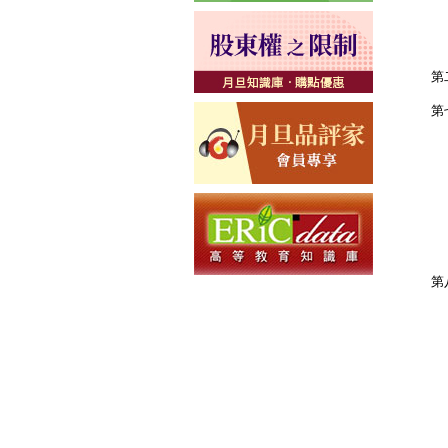
肆
伍
陸
第
第
爭
爭
參
爭
爭
爭
第
壹
貳
爭
爭
參
爭
爭
爭