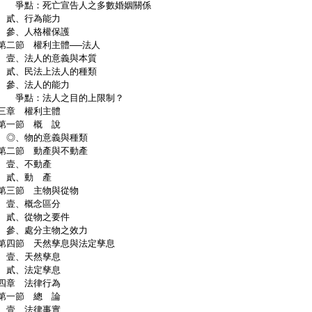
點：死亡宣告人之多數婚姻關係
貳、行為能力
、人格權保護
二節 權利主體──法人
、法人的意義與本質
、民法上法人的種類
、法人的能力
點：法人之目的上限制？
三章 權利主體
一節 概 說
、物的意義與種類
二節 動產與不動產
壹、不動產
貳、動 產
三節 主物與從物
壹、概念區分
、從物之要件
、處分主物之效力
四節 天然孳息與法定孳息
壹、天然孳息
貳、法定孳息
四章 法律行為
一節 總 論
壹、法律事實