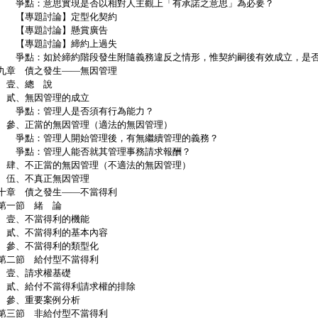
點：意思實現是否以相對人主觀上「有承諾之意思」為必要？
專題討論】定型化契約
專題討論】懸賞廣告
專題討論】締約上過失
點：如於締約階段發生附隨義務違反之情形，惟契約嗣後有效成立，是否
九章 債之發生——無因管理
壹、總 說
、無因管理的成立
點：管理人是否須有行為能力？
、正當的無因管理（適法的無因管理）
點：管理人開始管理後，有無繼續管理的義務？
點：管理人能否就其管理事務請求報酬？
、不正當的無因管理（不適法的無因管理）
、不真正無因管理
十章 債之發生——不當得利
一節 緒 論
、不當得利的機能
、不當得利的基本內容
、不當得利的類型化
二節 給付型不當得利
、請求權基礎
、給付不當得利請求權的排除
、重要案例分析
三節 非給付型不當得利