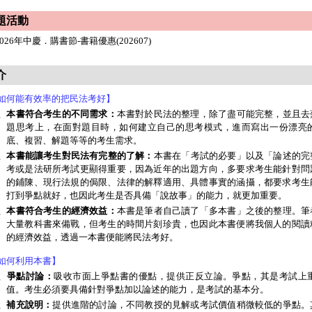
題活動
2026年中慶．購書節-書籍優惠(202607)
介
如何能有效率的把民法考好】
、本書符合考生的不同需求：
本書對於民法的整理，除了盡可能完整，並且去
題思考上，在面對題目時，如何建立自己的思考模式，進而寫出一份漂亮
底、複習、解題等等的考生需求。
、本書能讓考生對民法有完整的了解：
本書在「考試的必要」以及「論述的完
考或是法研所考試更顯得重要，因為近年的出題方向，多要求考生能針對問
的鋪陳、現行法規的侷限、法律的解釋適用、具體事實的涵攝，都要求考生
打到爭點就好，也因此考生是否具備「說故事」的能力，就更加重要。
、本書符合考生的經濟效益：
本書是筆者自己讀了「多本書」之後的整理。筆
大量教科書來備戰，但考生的時間片刻珍貴，也因此本書便將我個人的閱讀
的經濟效益，透過一本書便能將民法考好。
如何利用本書】
、爭點討論：
吸收市面上爭點書的優點，提供正反立論。爭點，其是考試上
值。考生必須要具備針對爭點加以論述的能力，是考試的基本分。
、補充說明：
提供進階的討論，不同教授的見解或考試價值稍微較低的爭點。