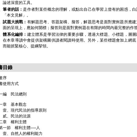
論述深度的工具。
、筆者的話：
是作者對某些概念的理解，或點出自己在學習上曾有的困惑，白
「本文見解」。
、試題大挑戰：
有解題思考、答題架構、擬答，解題思考是面對實例題所應建
面的呈現上，應如何開標；擬答則是面對實例題在有限的時間內最完整的作
、體系化編排：
建立體系是學習法律的重要步驟，透過大標題、小標題，層層
在本章導讀中會提供架構圖供讀者閱讀時使用。另外，某些標題會加上網底
而能抓緊核心、提綱挈領。
書目錄
者序
書使用方式
一編 民法總則
一章 基本觀念
、現代民法的指導原則
、民法的法源
二章 權利主體
一節 權利主體──人
、自然人的權利能力