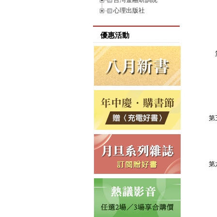
心理出版社
肆
優惠活動
【
伍
第
壹
參
【
爭
第
爭
貳
爭
第
壹
貳
爭
參
爭