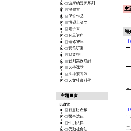
波斯納證照系列
主
簡體書
學會作品
．
博碩士論文
電子書
簡
月旦講座
【
進修智庫
一
實務研習
就業證照
裁判案例研討
二
大學課堂
法律素養課
人文社會科學
三
主題圖書
總覽
【
智慧財產權
一
醫事法律
性別法律
二
勞動社會法