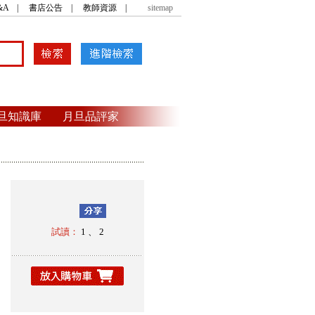
&A
|
書店公告
|
教師資源
|
sitemap
旦知識庫
月旦品評家
試讀：
1
、
2