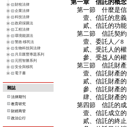
第一章 信託的概念
財稅法律
第一節 什麼是信
企業法律
壹、信託的意義
科技法律
政府採購法
貳、信託的功能
工程法律
第二節 信託契約
環境能源法
壹、委託人／8
警政‧移民法
生物科技與法律
貳、受託人的權利
月旦匯豐專題系列
參、受益人的權利
元照智勝系列
第三節 信託財產／
安全與移民
壹、信託財產的性
電子書
貳、信託財產的公
雜誌
參、信託財產的同
肆、信託財產的獨
法律期刊
第四節 信託的成立
教育研究
財經商管
壹、信託成立的要
政治公行
貳、信託的終止及