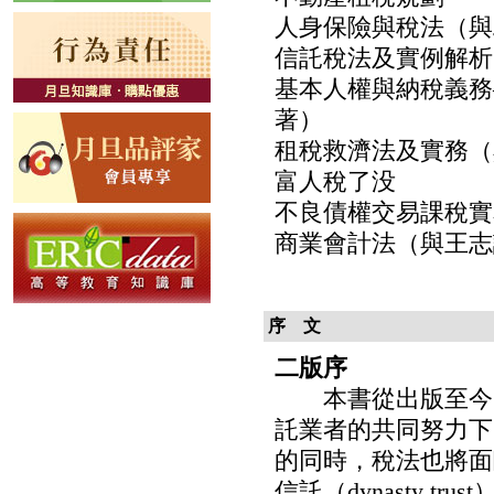
人身保險與稅法（與
信託稅法及實例解析
基本人權與納稅義務
著）
租稅救濟法及實務（
富人稅了没
不良債權交易課稅實
商業會計法（與王志
序 文
二版序
本書從出版至今已
託業者的共同努力下
的同時，稅法也將面
信託（dynasty 