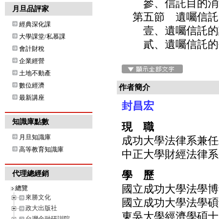
參、信託目的消滅
月旦品評家
第五節 遺囑信託／
經典深化課
壹、遺囑信託的設
大學課堂/私慕課
貳、遺囑信託的生
會計財稅
企業經營
土地不動產
數位經濟
作者簡介
最新講座
封昌宏
知識庫點數
現 職
月旦知識庫
成功大學法律系兼任
高等教育知識庫
中正大學財經法律系
學 歷
代理總經銷
國立成功大學法學博
總覽
來勝文化
國立成功大學法學碩
政大出版社
東吳大學經濟學碩士
台灣金融研訓院