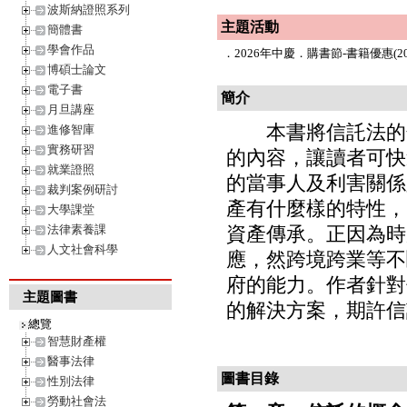
波斯納證照系列
主題活動
簡體書
學會作品
．
2026年中慶．購書節-書籍優惠(202
博碩士論文
電子書
簡介
月旦講座
本書將信託法的條
進修智庫
實務研習
的內容，讓讀者可快
就業證照
的當事人及利害關係
裁判案例研討
產有什麼樣的特性，
大學課堂
法律素養課
資產傳承。正因為時
人文社會科學
應，然跨境跨業等不
府的能力。作者針對
主題圖書
的解決方案，期許信
總覽
智慧財產權
醫事法律
圖書目錄
性別法律
勞動社會法