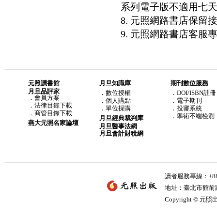
系列電子版不適用七
8. 元照網路書店保
9. 元照網路書店客服專線：8
元照讀書館
月旦知識庫
期刊數位服務
月旦品評家
．
數位授權
．DOI/ISBN註冊
．
會員方案
．
個人購點
．電子期刊
．
法律目錄下載
．
單位採購
．投審系統
．
商管目錄下載
．學術不端檢測
月旦經典裁判庫
燕大元照名家論壇
月旦醫事法網
月旦會計財稅網
讀者服務專線：+886-
地址：臺北市館前路2
Copyright © 元照