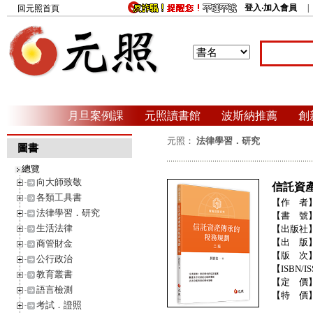
登入‧加入會員
回元照首頁
月旦案例課
元照讀書館
波斯納推薦
創
元照：
法律學習．研究
圖書
總覽
向大師致敬
信託資
各類工具書
【作 者
法律學習．研究
【書 號
生活法律
【出版社
【出 版
商管財金
【版 次
公行政治
【ISBN/IS
教育叢書
【定 價
語言檢測
【特 價
考試．證照