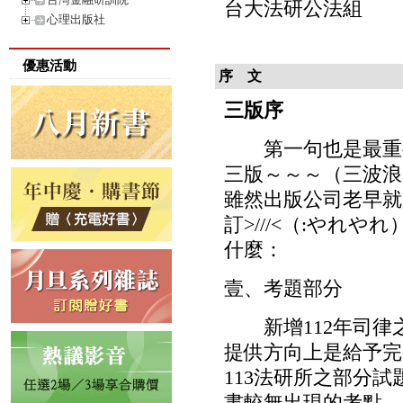
台大法研公法組
心理出版社
優惠活動
序 文
三版序
第一句也是最重要
三版～～～（三波浪
雖然出版公司老早就
訂>///<（:やれ
什麼：
壹、考題部分
新增112年司律
提供方向上是給予完
113法研所之部分試
書較無出現的考點，