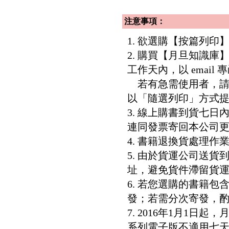
注意事項：
1. 欲選購【按篇列
2. 購買【月旦知識
工作天內，以 email
若有急需使用者，請洽客服專
以「隨選列印」方式
3. 線上購書到貨七
連同發票寄回本公司
4. 書籍退換貨處理作業
5. 由於貨運公司送
址，避免貨件滯留貨運
6. 若您選購的書籍
發；若需分次寄發，酌收
7. 2016年1月1
系列電子版不適用七