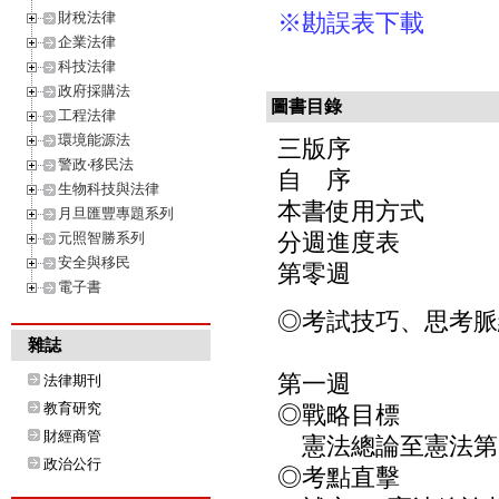
財稅法律
※勘誤表下載
企業法律
科技法律
政府採購法
圖書目錄
工程法律
環境能源法
三版序
警政‧移民法
自 序
生物科技與法律
本書使用方式
月旦匯豐專題系列
分週進度表
元照智勝系列
安全與移民
第零週
電子書
◎考試技巧、思考脈
雜誌
第一週
法律期刊
教育研究
◎戰略目標
財經商管
憲法總論至憲法第1
政治公行
◎考點直擊