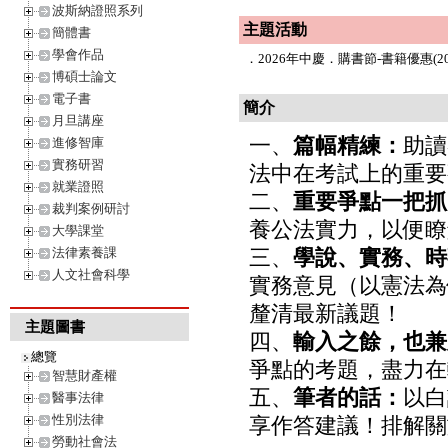
波斯納證照系列
主題活動
簡體書
學會作品
．
2026年中慶．購書節-書籍優惠(202
博碩士論文
電子書
簡介
月旦講座
一、
篇幅精練：
助讀
進修智庫
實務研習
法中在考試上的重要
就業證照
二、
重要爭點一把抓
裁判案例研討
養公法實力，以便瞭
大學課堂
法律素養課
三、
學說、實務、時
人文社會科學
實務意見（以憲法為
釐清最新議題！
主題圖書
四、
輸入之餘，也兼
總覽
爭點的考題，盡力在
智慧財產權
五、
筆者的話：
以白
醫事法律
性別法律
享作答建議！排解關
勞動社會法