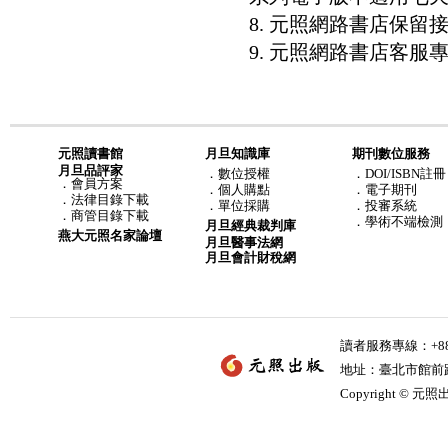
8. 元照網路書店保
9. 元照網路書店客服專線：8
元照讀書館
月旦知識庫
期刊數位服務
月旦品評家
．
數位授權
．DOI/ISBN註冊
．
會員方案
．
個人購點
．電子期刊
．
法律目錄下載
．
單位採購
．投審系統
．
商管目錄下載
．學術不端檢測
月旦經典裁判庫
燕大元照名家論壇
月旦醫事法網
月旦會計財稅網
讀者服務專線：+886-
地址：臺北市館前路2
Copyright © 元照