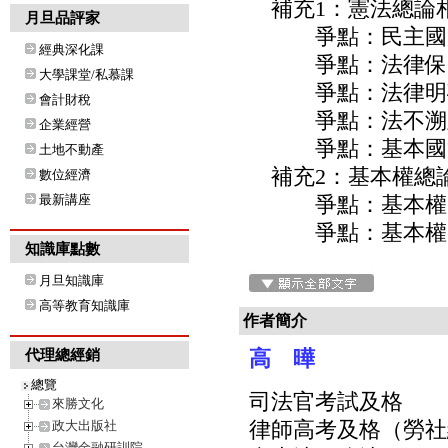
補充1：憲法總論
月旦品評家
爭點：民主國
經典深化課
爭點：法律保留
大學課堂/私慕課
爭點：法律明
會計財稅
爭點：法不溯及
企業經營
爭點：基本國策
土地不動產
補充2：基本權總
數位經濟
最新講座
爭點：基本權
爭點：基本權的
知識庫點數
月旦知識庫
高等教育知識庫
作者簡介
高 曄
代理總經銷
總覽
司法官考試及格
來勝文化
律師高考及格（勞社
政大出版社
台灣金融研訓院