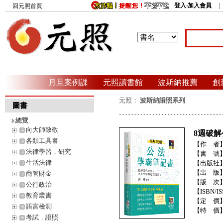
登入‧加入會員
回元照首頁
月旦案例課
元照讀書館
波斯納推薦
創
元照：
波斯納證照系列
圖書
總覽
向大師致敬
8週破
各類工具書
【作 者
法律學習．研究
【書 號
生活法律
【出版社
【出 版
商管財金
【版 次
公行政治
【ISBN/IS
教育叢書
【定 價
語言檢測
【特 價
考試．證照