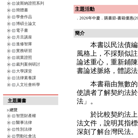
波斯納證照系列
主題活動
簡體書
學會作品
．
2026年中慶．購書節-書籍優惠(202
博碩士論文
電子書
簡介
月旦講座
本書以民法債編通
進修智庫
實務研習
風格上，不採類似註
就業證照
論述重心，重新鋪陳
裁判案例研討
書論述脈絡，體認法
大學課堂
法律素養課
本書藉由無數的最
人文社會科學
使讀者了解契約法於
法」。
主題圖書
總覽
於比較契約法上的
智慧財產權
法文件，說明其指標
醫事法律
性別法律
深刻了解台灣民法。
勞動社會法