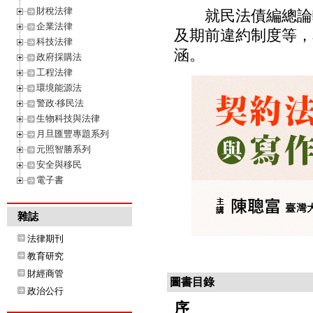
財稅法律
就民法債編總論較
企業法律
及期前違約制度等，
科技法律
涵。
政府採購法
工程法律
環境能源法
警政‧移民法
生物科技與法律
月旦匯豐專題系列
元照智勝系列
安全與移民
電子書
雜誌
法律期刊
教育研究
財經商管
圖書目錄
政治公行
序