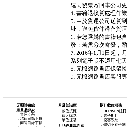
連同發票寄回本公司
4. 書籍退換貨處理作業
5. 由於貨運公司送
址，避免貨件滯留貨運
6. 若您選購的書籍
發；若需分次寄發，酌收
7. 2016年1月1
系列電子版不適用七
8. 元照網路書店保
9. 元照網路書店客服專線：8
元照讀書館
月旦知識庫
期刊數位服務
月旦品評家
．
數位授權
．DOI/ISBN註冊
．
會員方案
．
個人購點
．電子期刊
．
法律目錄下載
．
單位採購
．投審系統
．
商管目錄下載
．學術不端檢測
月旦經典裁判庫