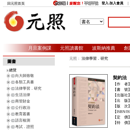
登入‧加入會員
回元照首頁
月旦案例課
元照讀書館
波斯納推薦
創
元照：
法律學習．研究
圖書
總覽
向大師致敬
契約法
各類工具書
【作 者
法律學習．研究
【書 號
生活法律
【出版社
【出 版
商管財金
【版 次
公行政治
【ISBN/IS
教育叢書
【定 價
語言檢測
【特 價
考試．證照