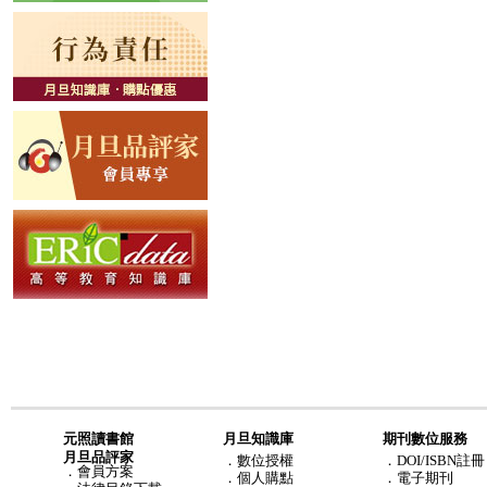
元照讀書館
月旦知識庫
期刊數位服務
月旦品評家
．
數位授權
．DOI/ISBN註冊
．
會員方案
．
個人購點
．電子期刊