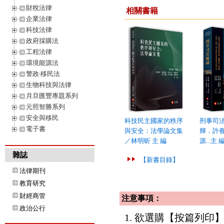
財稅法律
相關書籍
企業法律
科技法律
政府採購法
工程法律
環境能源法
警政‧移民法
生物科技與法律
月旦匯豐專題系列
元照智勝系列
安全與移民
科技民主國家的秩序
刑事司
電子書
與安全：法學論文集
輝．許
／林明昕 主 編
源...主 
雜誌
【新書目錄】
法律期刊
教育研究
財經商管
注意事項：
政治公行
1. 欲選購【按篇列