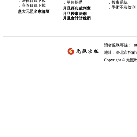
．
法律目錄下載
．
單位採購
．投審系統
．
商管目錄下載
．學術不端檢測
月旦經典裁判庫
燕大元照名家論壇
月旦醫事法網
月旦會計財稅網
讀者服務專線：+886-
地址：臺北市館前路2
Copyright © 元照