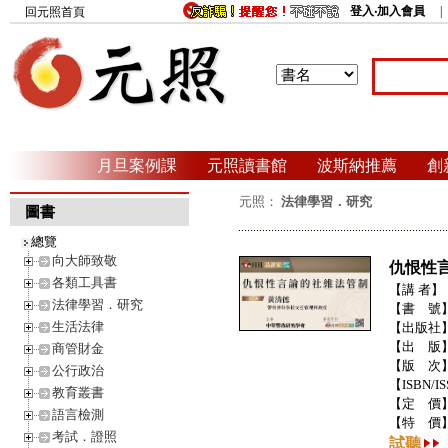
登入‧加入會員
回元照首頁
月旦案例課
元照讀書館
波斯納推薦
創
元照：
法律學習．研究
圖書
總覽
向大師致敬
仇恨性言
各類工具書
【講 者】
法律學習．研究
【書 號
生活法律
【出版社
【出 版
商管財金
【版 次
公行政治
【ISBN/I
教育叢書
【定 價
語言檢測
【特 價
考試．證照
試聽