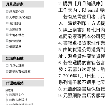
2. 購買【月旦知識
月旦品評家
工作天內，以 email
經典深化課
若有急需使用者，請洽客服專
大學課堂/私慕課
以「隨選列印」方式
會計財稅
3. 線上購書到貨七
企業經營
土地不動產
連同發票寄回本公司
數位經濟
4. 書籍退換貨處理作業
最新講座
5. 由於貨運公司送
址，避免貨件滯留貨運
知識庫點數
6. 若您選購的書籍
月旦知識庫
發；若需分次寄發，酌收
高等教育知識庫
7. 2016年1月1
系列電子版不適用七
代理總經銷
8. 元照網路書店保
總覽
來勝文化
9. 元照網路書店客服專線：8
政大出版社
台灣金融研訓院