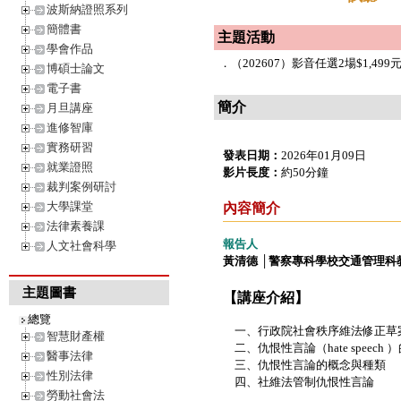
波斯納證照系列
簡體書
主題活動
學會作品
．
（202607）影音任選2場$1,499元
博碩士論文
電子書
簡介
月旦講座
進修智庫
實務研習
發表日期：
2026年01月09日
就業證照
影片長度：
約50分鐘
裁判案例研討
大學課堂
內容簡介
法律素養課
報告人
人文社會科學
黃清德 │警察專科學校交通管理科
主題圖書
【講座介紹】
總覽
一、行政院社會秩序維法修正草
智慧財產權
二、仇恨性言論（hate speech
醫事法律
三、仇恨性言論的概念與種類
性別法律
四、社維法管制仇恨性言論
勞動社會法