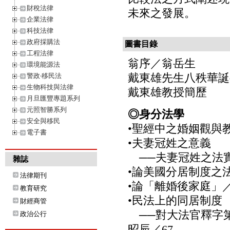
財稅法律
未來之發展。
企業法律
科技法律
政府採購法
圖書目錄
工程法律
翁序／翁岳生
環境能源法
戴東雄先生八秩華誕
警政‧移民法
生物科技與法律
戴東雄教授簡歷
月旦匯豐專題系列
元照智勝系列
◎身分法學
安全與移民
•聖經中之婚姻觀與
電子書
•夫妻冠姓之意義
──夫妻冠姓之法實
雜誌
•論美國分居制度之
法律期刊
•論「離婚後家庭」／
教育研究
•民法上的同居制度
財經商管
──對大法官釋字第
政治公行
昭辰／67