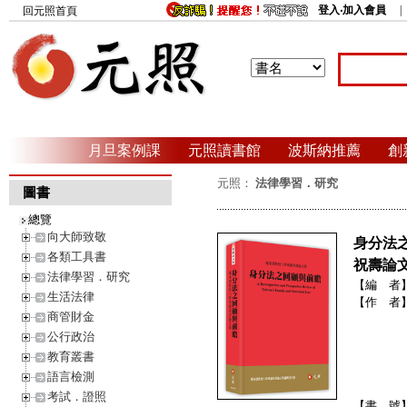
登入‧加入會員
回元照首頁
月旦案例課
元照讀書館
波斯納推薦
創
元照：
法律學習．研究
圖書
總覽
向大師致敬
身分法
各類工具書
祝壽論
法律學習．研究
【編 者
生活法律
【作 者
商管財金
公行政治
教育叢書
語言檢測
考試．證照
【書 號