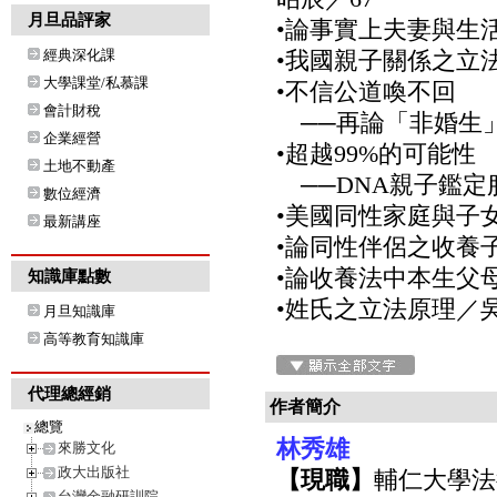
月旦品評家
•論事實上夫妻與生
經典深化課
•我國親子關係之立
大學課堂/私慕課
•不信公道喚不回
會計財稅
──再論「非婚生」
企業經營
•超越99%的可能性
土地不動產
──DNA親子鑑定
數位經濟
•美國同性家庭與子
最新講座
•論同性伴侶之收養子
•論收養法中本生父
知識庫點數
•姓氏之立法原理／吳
月旦知識庫
高等教育知識庫
代理總經銷
作者簡介
總覽
林秀雄
來勝文化
政大出版社
【現職】
輔仁大學法
台灣金融研訓院