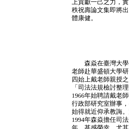
上貢獻一己之力，實
秩祝壽論文集即將出
體康健。
森焱在臺灣大學就
老師赴華盛頓大學研
四始上戴老師親授之
「司法法規檢討整理
1966年始聘請戴
行政部研究室辦事，
始得就近仰承教誨。
1994年森焱擔任
年，甚感榮幸。尤其