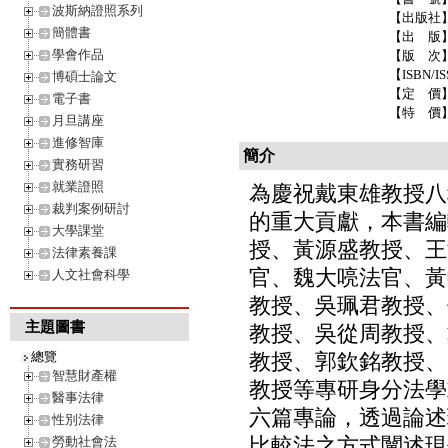
波斯納證照系列
【出版社
簡體書
【出 版
學會作品
【版 次
【ISBN/IS
博碩士論文
【定 價
電子書
【特 價
月旦講座
進修智庫
簡介
實務研習
就業證照
為慶祝戴東雄教授八
裁判案例研討
的重大貢獻，本書編
大學課堂
授、黃源盛教授、王
法律素養課
官、魏大喨法官、黃
人文社會科學
教授、吳珮君教授、
主題圖書
教授、吳從周教授、
總覽
教授、郭欽銘教授、
智慧財產權
教授等專研身分法學
醫事法律
六篇專論，透過論述
性別法律
比較法之方式闡述現
勞動社會法