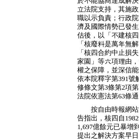
於不能協商達成解決
立法院支持，其施政
職以示負責；行政院
濟及國際情勢已發生
估後，以「不建核四
「核廢料是萬年無解
「核四合約中止損失
家園」等六項理由，
權之保障，並深信能
依本院釋字第391
修條文第3條第2項
法院依憲法第63條
按自由時報網站於2
告指出，核四自19
1,697億餘元已暴
提出之解決方案早日