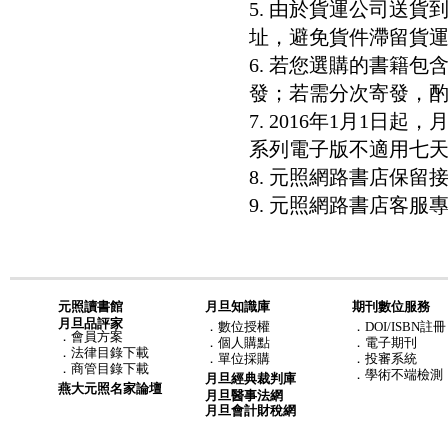
5. 由於貨運公司送
址，避免貨件滯留貨運
6. 若您選購的書籍
發；若需分次寄發，酌收
7. 2016年1月1
系列電子版不適用七
8. 元照網路書店保
9. 元照網路書店客服專線：8
元照讀書館
月旦知識庫
期刊數位服務
月旦品評家
．
數位授權
．DOI/ISBN註冊
．
會員方案
．
個人購點
．電子期刊
．
法律目錄下載
．
單位採購
．投審系統
．
商管目錄下載
．學術不端檢測
月旦經典裁判庫
燕大元照名家論壇
月旦醫事法網
月旦會計財稅網