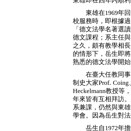
東雄即在四年內順利
東雄在1969年回
校服務時，即根據過
「德文法學名著選讀
德文課程；系主任與
之久，頗有教學相長
的情形下，岳生即將
熟悉的德文法學開始
在臺大任教同事期
制史大家Prof. Coi
Heckelmann
年來皆有互相拜訪。
系兼課，仍然與東雄
學會。因為岳生對法
岳生自1972年擔