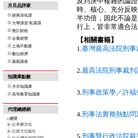
及判決中複雜的論證
月旦品評家
時、核心、充分反映
經典深化課
半功倍，因此不論是
大學課堂/私慕課
行上，皆非常適合法
會計財稅
企業經營
【相關書籍】
土地不動產
1.
臺灣最高法院刑事裁
數位經濟
最新講座
2.
最高法院刑事裁判
知識庫點數
月旦知識庫
3.
刑事政策學／許福
高等教育知識庫
代理總經銷
4.
刑事法實務熱點問
總覽
來勝文化
政大出版社
5.
刑事暨行政法院裁
台灣金融研訓院