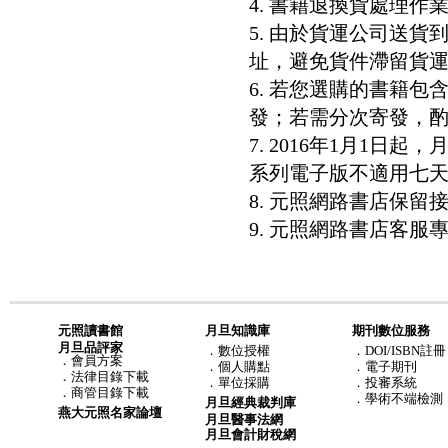
4. 書籍退換貨處理作業
5. 由於貨運公司送
址，避免貨件滯留貨運
6. 若您選購的書籍
發；若需分次寄發，酌收
7. 2016年1月1
系列電子版不適用七
8. 元照網路書店保
9. 元照網路書店客服專線：8
元照讀書館
月旦知識庫
期刊數位服務
月旦品評家
．
數位授權
．DOI/ISBN註冊
．
會員方案
．
個人購點
．電子期刊
．
法律目錄下載
．
單位採購
．投審系統
．
商管目錄下載
．學術不端檢測
月旦經典裁判庫
燕大元照名家論壇
月旦醫事法網
月旦會計財稅網