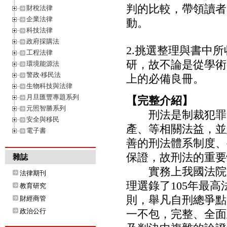
判的比較，帶領讀者
財稅法律
動。
企業法律
科技法律
政府採購法
2.挑選整理與書中
工程法律
研，故不論是從學術
環境能源法
警政‧移民法
上的必備良冊。
生物科技與法律
月旦匯豐專題系列
【完整介紹】
元照智勝系列
刑法是制裁犯罪的
安全與移民
產、等相關法益，並
電子書
善的刑法體系制度、
保證，故刑法的重要
雜誌
實務上我國法院如
法律期刊
理選錄了105年最
教育研究
則，舉凡自刑總爭點
財經商管
政治公行
一不包，完整、全面