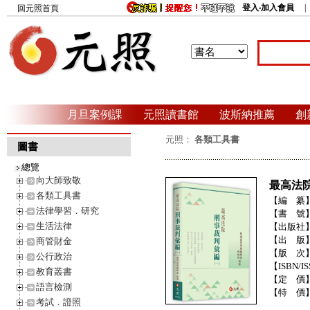
登入‧加入會員
回元照首頁
月旦案例課
元照讀書館
波斯納推薦
創
元照：
各類工具書
圖書
總覽
向大師致敬
最高法院
各類工具書
【編 纂
法律學習．研究
【書 號
生活法律
【出版社
【出 版
商管財金
【版 次
公行政治
【ISBN/IS
教育叢書
【定 價
語言檢測
【特 價
考試．證照