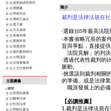
波斯納證照系列
簡介
簡體書
學會作品
裁判是法律法規在社
博碩士論文
電子書
‧
月旦講座
選錄105年最高法院
進修智庫
‧本書省略冗長的案
實務研習
旨與爭點，直接提供
就業證照
法院見解」的判決
裁判案例研討
大學課堂
‧透過代表性裁判的
法律素養課
脈動。
人文社會科學
‧挑選該則裁判相關
的準備、或是法律業
主題圖書
職涯發展上
的必備
總覽
智慧財產權
醫事法律
【必讀推薦】
性別法律
1.裁判是法律法規
勞動社會法