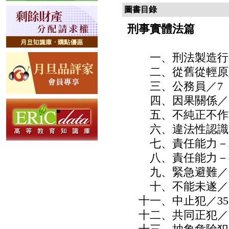
圖書目錄
刑事實體法篇
一、刑法製造行
二、從舊從輕原
三、公務員／7
四、因果關係／1
五、不純正不作為
六、違法性認識／
七、責任能力－精
八、責任能力－期
九、緊急避難／3
十、不能未遂／3
十一、中止犯／35
十二、共同正犯／3