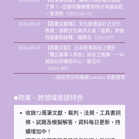
2026.08.07
【教學案例庫】
醫療行為必要性誰說
了算？─從健保醫療費用核付爭議談起
／單鴻昇（2025.04.19）
2026.08.07
【圖書文獻庫】
文化創意設計之文化
表現：族群文化高涉入者「我群」想像
的探索和詮釋／楊舜云（2023.07）
2026.08.07
【精選文獻】
日本民事訴訟上關於
「獨立當事人參加」訴訟之進展－－以
其訴訟架構為中心／劉玉中
（2011.06）
→前往月旦知識庫Lawdata 文獻搜尋
■
跨庫、跨領域收錄特色
收錄72萬筆文獻、裁判、法規、工具書詞
條、試題及模擬解答，資料每日更新，持
續增加中！