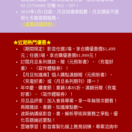
02-23756688 分機 502、507。
2016年1月1日起，月旦知識庫點數、月旦講座不適
用七天鑑賞期服務。
>>查看詳細說明<<
★近期熱門優惠★
〔期間限定〕影音任選2場，享合購優惠價$1,499
元；任選3場，享合購優惠價$1,999元！
訂閱月旦系列雜誌，贈〈元照新書〉、〈充電好
書〉、〈寫作體驗券〉！
【月旦知識庫】個人購點滿額贈〈元照新書〉、
〈充電好書〉或〈月旦系列期刊〉擇一！
年中慶．購書節｜書籍3本85折，滿額另贈〈充電
好書〉、〈寫作體驗券〉！
月旦品評家｜加入會員專案，享一年無限次觀看！
再贈雜誌、書籍、知識庫點數～
波斯納講座影音、書，解析學術與實務之爭點，優
化答題論述要點！
雲端學習｜影音客製化線上教育訓練，專案洽詢中