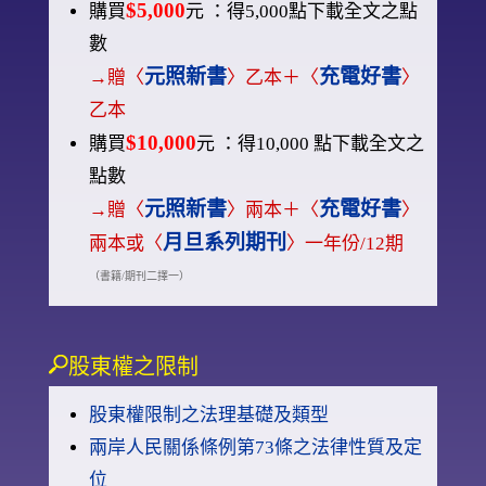
$5,000
購買
元 ：得5,000點下載全文之點
數
元照新書
充電好書
→贈〈
〉乙本＋〈
〉
乙本
$10,000
購買
元 ：得10,000 點下載全文之
點數
元照新書
充電好書
→贈〈
〉兩本＋〈
〉
月旦系列期刊
兩本或〈
〉一年份/12期
（書籍/期刊二擇一）
股東權之限制
股東權限制之法理基礎及類型
兩岸人民關係條例第73條之法律性質及定
位