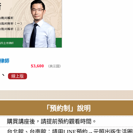
律師
$3,600
（共三回）
、
線上版
「預約制」說明
購買講座後，請提前預約觀看時間。
台北館、台南館：請用LINE預約→元照出版生活圈