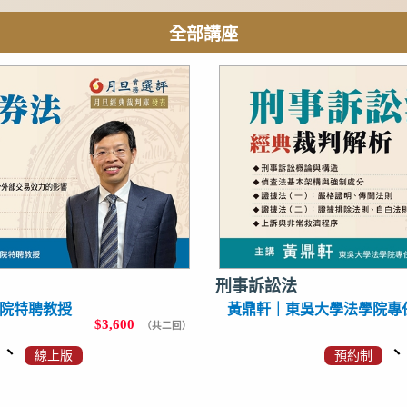
全部講座
刑事訴訟法
院特聘教授
黃鼎軒｜東吳大學法學院專
$3,600
（共二回）
、
線上版
預約制