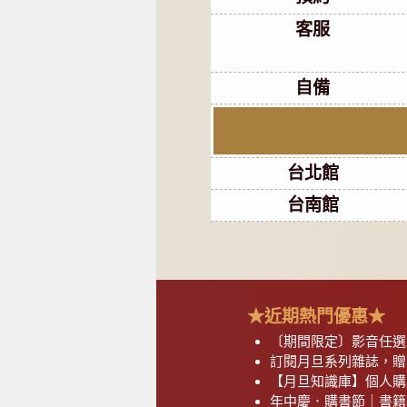
客服
自備
台北館
台南館
★近期熱門優惠★
〔期間限定〕影音任選2
訂閱月旦系列雜誌，贈
【月旦知識庫】個人購
年中慶．購書節｜書籍