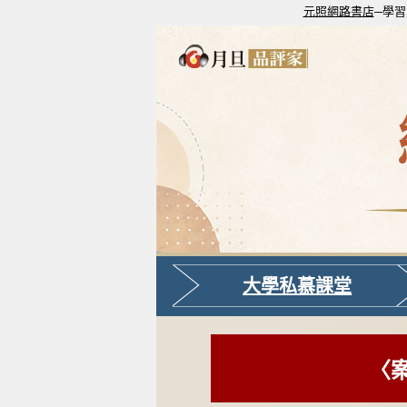
元照網路書店
─學習
大學私慕課堂
〈