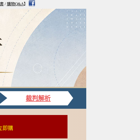
書
/
購物Q&A
】
裁判解析
▸立即購