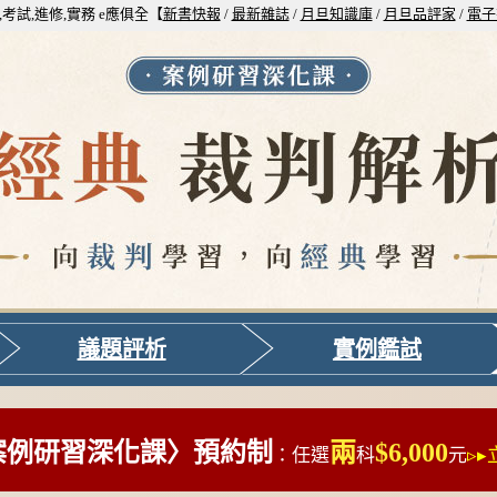
,考試,進修,實務 e應俱全【
新書快報
/
最新雜誌
/
月旦知識庫
/
月旦品評家
/
電子
議題評析
實例鑑試
案例研習深化課〉預約制
兩
$6,000
：任選
科
元
▹