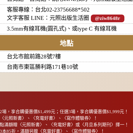
客服專線：台北02-23756688*502
文字客服 LINE：元照出版生活圈
@ziw8648r
3.5mm有線耳機(圓孔式)、或type C 有線耳機
地點
台北市館前路28號7樓
台南市東區勝利路171巷10號
場，享合購優惠價$1,499元；任選3場，享合購優惠價$1,999元！
〈元照新書〉、〈充電好書〉、〈寫作體驗券〉！
點滿額贈〈元照新書〉、〈充電好書〉或〈月旦系列期刊〉擇一！
3本85折，滿額另贈〈充電好書〉、〈寫作體驗券〉！