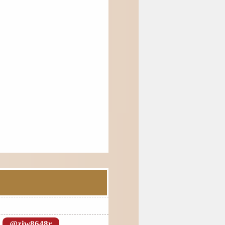
@ziw8648r