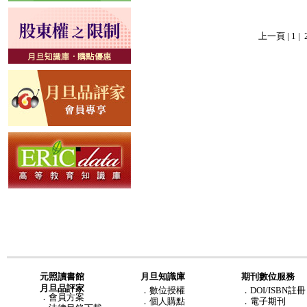
上一頁
|
1
|
元照讀書館
月旦知識庫
期刊數位服務
月旦品評家
．
數位授權
．DOI/ISBN註冊
．
會員方案
．
個人購點
．電子期刊