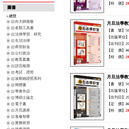
【特 價】
2
圖書
總覽
向大師致敬
月旦法學教
各類工具書
【書 號】56H
法律學習．研究
【出版單位
生活法律
【出刊日】20
商管財金
【定 價】
3
公行政治
【特 價】
2
教育叢書
語言檢測
考試．證照
月旦法學教
波斯納證照系列
【書 號】56H
簡體書
【出版單位
學會作品
【出刊日】20
博碩士論文
電子書
【定 價】
3
月旦講座
【特 價】
2
進修智庫
實務研習