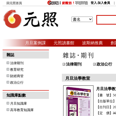
登入‧加入會員
回元照首頁
月旦案例課
元照讀書館
波斯納推薦
創
雜誌
法律期刊
法律期刊
政治公行
教育研究
財經商管
月旦法學教室
政治公行
月旦法學教
知識庫點數
【書 號】56H
【出版單位
月旦知識庫
【出刊日】20
高等教育知識庫
【定 價】
3