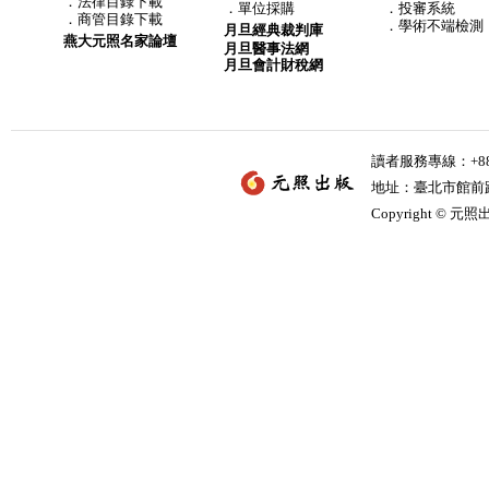
．
法律目錄下載
．
單位採購
．投審系統
．
商管目錄下載
．學術不端檢測
月旦經典裁判庫
燕大元照名家論壇
月旦醫事法網
月旦會計財稅網
讀者服務專線：+886-
地址：臺北市館前路2
Copyright © 元照