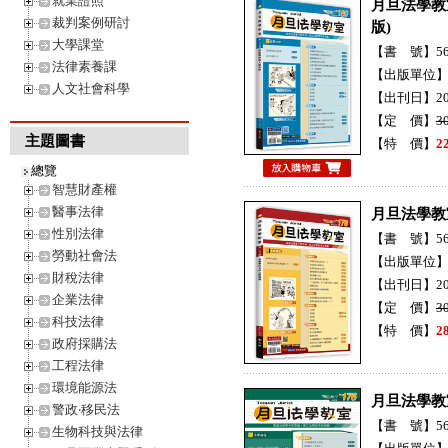
就業證照
月旦法學教室
裁判案例研討
版)
大學課堂
【書 號】56H
法律素養課
【出版單位
人文社會科學
【出刊日】20
【定 價】
3
主題圖書
【特 價】
2
總覽
智慧財產權
醫事法律
月旦法學教
性別法律
【書 號】56H
勞動社會法
【出版單位
財稅法律
【出刊日】20
企業法律
【定 價】
3
科技法律
【特 價】
2
政府採購法
工程法律
環境能源法
月旦法學教
警政‧移民法
【書 號】56H
生物科技與法律