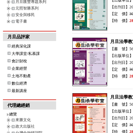
【出版單位
月旦匯豐專題系列
【出刊日】20
元照智勝系列
【定 價】
3
安全與移民
【特 價】
2
電子書
月旦品評家
月旦法學教
經典深化課
【書 號】56H
大學課堂/私慕課
【出版單位
會計財稅
【出刊日】20
企業經營
【定 價】
3
土地不動產
【特 價】
2
數位經濟
最新講座
月旦法學教
【書 號】56H
代理總經銷
【出版單位
總覽
【出刊日】20
來勝文化
【定 價】
3
政大出版社
【特 價】
2
台灣金融研訓院