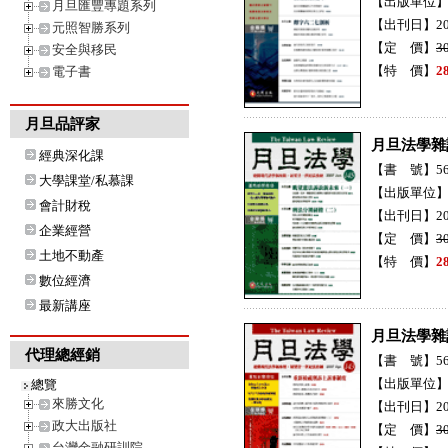
【出版單位
月旦匯豐專題系列
【出刊日】20
元照智勝系列
【定 價】
3
安全與移民
【特 價】
2
電子書
月旦品評家
月旦法學雜
經典深化課
【書 號】56
大學課堂/私慕課
【出版單位
會計財稅
【出刊日】20
企業經營
【定 價】
3
土地不動產
【特 價】
2
數位經濟
最新講座
月旦法學雜
代理總經銷
【書 號】56
【出版單位
總覽
來勝文化
【出刊日】20
政大出版社
【定 價】
3
台灣金融研訓院