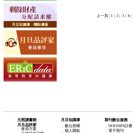
上一頁
|
1
|
2
|
3
|
4
元照讀書館
月旦知識庫
期刊數位服務
月旦品評家
．
數位授權
．DOI/ISBN註冊
．
會員方案
．
個人購點
．電子期刊