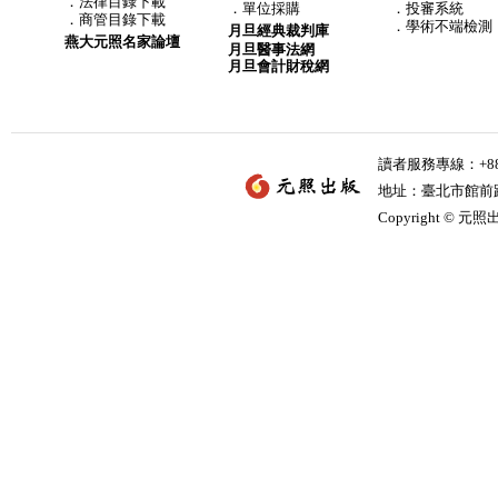
．
法律目錄下載
．
單位採購
．投審系統
．
商管目錄下載
．學術不端檢測
月旦經典裁判庫
燕大元照名家論壇
月旦醫事法網
月旦會計財稅網
讀者服務專線：+886-
地址：臺北市館前路2
Copyright © 元照