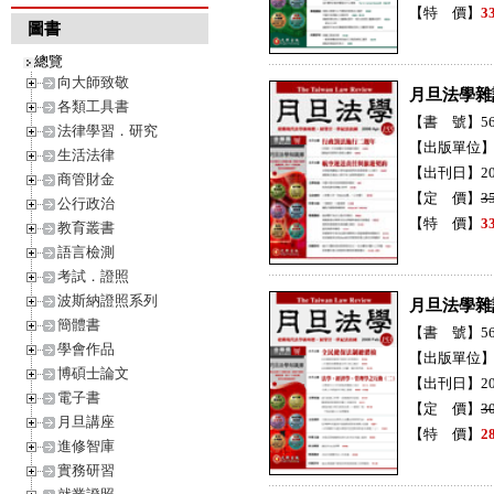
【特 價】
3
圖書
總覽
向大師致敬
月旦法學雜
各類工具書
【書 號】56
法律學習．研究
【出版單位
生活法律
【出刊日】20
商管財金
【定 價】
3
公行政治
【特 價】
3
教育叢書
語言檢測
考試．證照
波斯納證照系列
月旦法學雜
簡體書
【書 號】56
學會作品
【出版單位
博碩士論文
【出刊日】20
電子書
【定 價】
3
月旦講座
【特 價】
2
進修智庫
實務研習