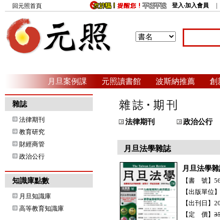
登入‧加入會員
回元照首頁
月旦案例課
元照讀書館
波斯納推薦
創
雜誌
法律期刊
法律期刊
政治公行
教育研究
財經商管
月旦法學雜誌
政治公行
月旦法學雜
知識庫點數
【書 號】56
【出版單位
月旦知識庫
【出刊日】20
高等教育知識庫
【定 價】
3