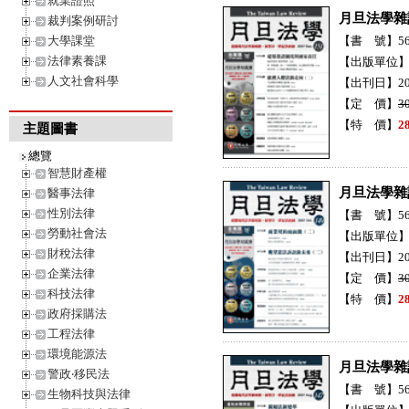
就業證照
月旦法學雜
裁判案例研討
大學課堂
【書 號】56
法律素養課
【出版單位
人文社會科學
【出刊日】20
【定 價】
3
【特 價】
2
主題圖書
總覽
智慧財產權
月旦法學雜
醫事法律
性別法律
【書 號】56
勞動社會法
【出版單位
財稅法律
【出刊日】20
企業法律
【定 價】
3
科技法律
【特 價】
2
政府採購法
工程法律
環境能源法
月旦法學雜
警政‧移民法
【書 號】56
生物科技與法律