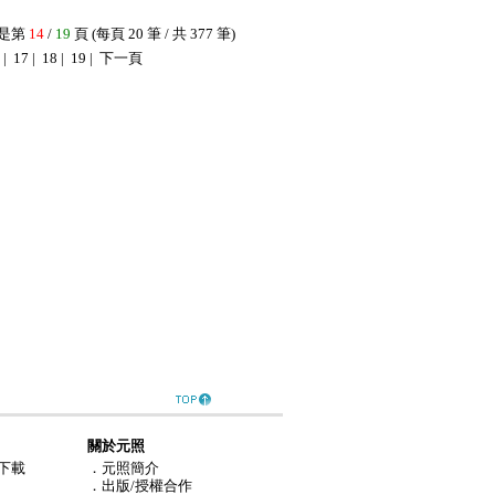
是第
14
/
19
頁 (每頁 20 筆 / 共 377 筆)
|
17
|
18
|
19
|
下一頁
關於元照
下載
．元照簡介
．出版/授權合作