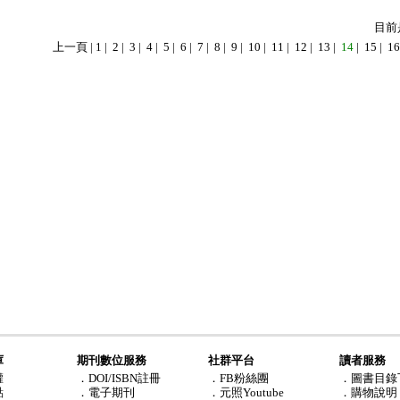
目前
上一頁
|
1
|
2
|
3
|
4
|
5
|
6
|
7
|
8
|
9
|
10
|
11
|
12
|
13
|
14
|
15
|
16
庫
期刊數位服務
社群平台
讀者服務
權
．DOI/ISBN註冊
．FB粉絲團
．圖書目錄
點
．電子期刊
．元照Youtube
．購物說明