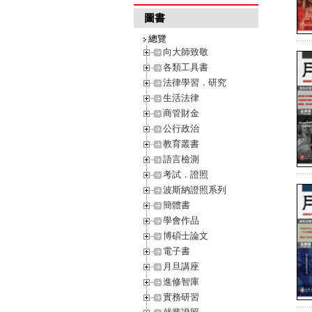
圖書
總覽
向大師致敬
各類工具書
法律學習．研究
生活法律
商管財金
公行政治
教育叢書
語言檢測
考試．證照
波斯納證照系列
簡體書
學會作品
博碩士論文
電子書
月旦講座
進修智庫
實務研習