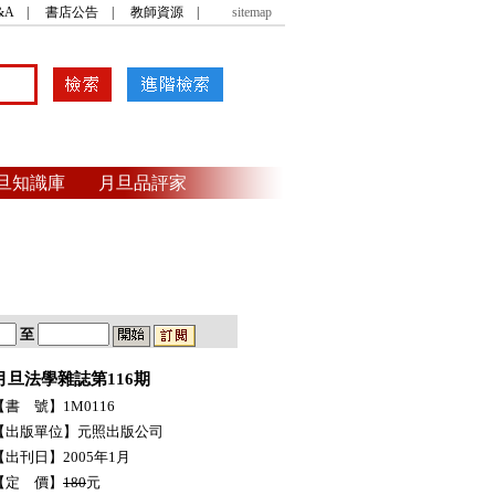
&A
|
書店公告
|
教師資源
|
sitemap
旦知識庫
月旦品評家
至
月旦法學雜誌第116期
【書 號】1M0116
【出版單位】元照出版公司
【出刊日】2005年1月
【定 價】
180
元