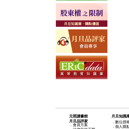
元照讀書館
月旦知識
月旦品評家
．
數位授
．
會員方案
．
個人購