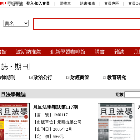
登入‧加入會員
|
購物車
|
購書服務
|
會員專區
|
會員Q
書館
波斯納推薦
創新學習咖啡館
購書
雜誌
月
法律期刊
政治公行
財經商管
教育研究
月旦法學雜誌
期數
月旦法學雜誌第117期
【書 號】1M0117
【出版單位】元照出版公司
【出刊日】2005年2月
【定 價】
180
元