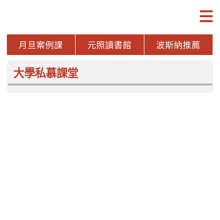
月旦案例課
元照讀書館
波斯納推薦
案例研習深化課
波斯納讀書會 /
元照推薦
月旦品評家
more
月旦知識庫
企業採用IFRS18「財務報表中
長照3.0給付新
之表達與揭露」實務解析
支付制度檢討與