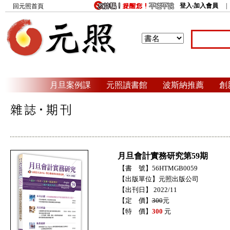
登入‧加入會員
回元照首頁
月旦案例課
元照讀書館
波斯納推薦
創
月旦會計實務研究第59期
【書 號】56HTMGB0059
【出版單位】元照出版公司
【出刊日】 2022/11
【定 價】
300
元
【特 價】
300
元