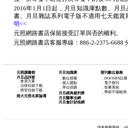
2016年1月1日起，月旦知識庫點數、月
書、月旦雜誌系列電子版不適用七天鑑賞
明<<
元照網路書店保留接受訂單與否的權利。
元照網路書店客服專線：886-2-2375-6688 分
元照讀書館
月旦知識庫
期刊數位服務
月旦品評家
．
數位授權
．DOI/ISBN註冊
．
會員方案
．
個人購點
．電子期刊
．
法律目錄下載
．
單位採購
．投審系統
．
商管目錄下載
．學術不端檢測
月旦經典裁判庫
燕大元照名家論壇
月旦醫事法網
月旦會計財稅網
讀者服務專線：+886-