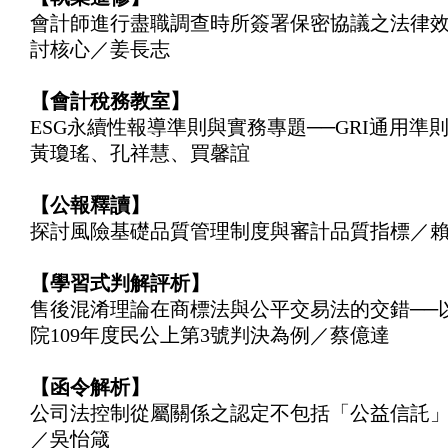
會計師進行盡職調查時所簽署保密協議之法律效
討核心／姜長志
【會計稅務教室】
ESG永續性報導準則與實務專題──GRI通用準
黃瓊瑤、孔祥慧、買馨誼
【公報釋讀】
探討風險基礎品質管理制度與審計品質指標／
【學習式判解評析】
售後混淆理論在商標法與公平交易法的交錯──
院109年度民公上第3號判決為例／蔡億達
【函令解析】
公司法控制從屬關係之認定不包括「公益信託
／吳怡箴