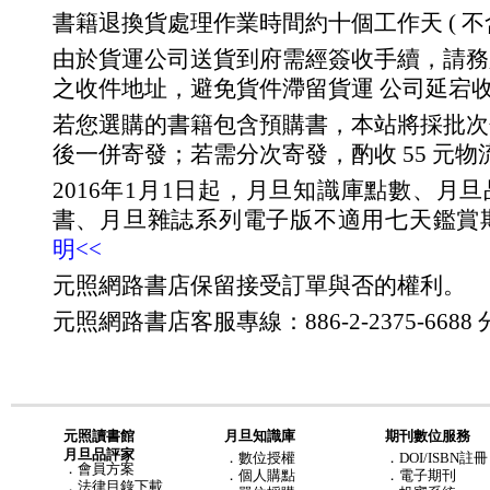
書籍退換貨處理作業時間約十個工作天 ( 不
由於貨運公司送貨到府需經簽收手續，請務
之收件地址，避免貨件滯留貨運 公司延宕
若您選購的書籍包含預購書，本站將採批次
後一併寄發；若需分次寄發，酌收 55 元物
2016年1月1日起，月旦知識庫點數、月
書、月旦雜誌系列電子版不適用七天鑑賞
明<<
元照網路書店保留接受訂單與否的權利。
元照網路書店客服專線：886-2-2375-6688 分
元照讀書館
月旦知識庫
期刊數位服務
月旦品評家
．
數位授權
．DOI/ISBN註冊
．
會員方案
．
個人購點
．電子期刊
．
法律目錄下載