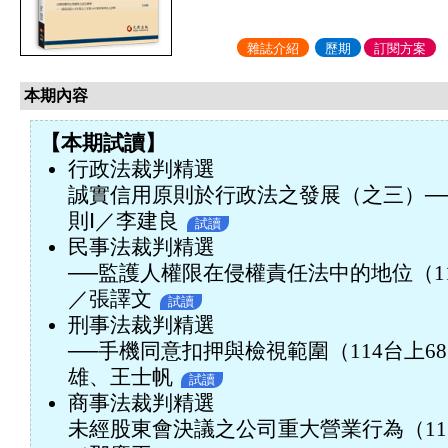
雜誌介紹
歷期
訂閱方案
本期內容
【本期試讀】
行政法裁判精選
誠實信用原則於行政法之發展（之三）─
則Ⅰ／李建良
試讀
民事法裁判精選
──監護人權限在侵權責任法中的地位（11
／張譯文
試讀
刑事法裁判精選
──手機同意扣押與檢視範圍（114台上6
雄、王士帆
試讀
商事法裁判精選
未經股東會決議之公司重大營業行為（113