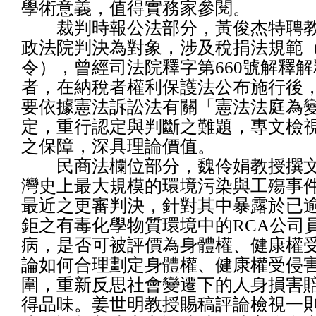
學術意義，值得實務家參閱。
裁判時報公法部分，黃俊杰特聘教
政法院判決為對象，涉及稅捐法規範
令），曾經司法院釋字第660號解釋
者，在納稅者權利保護法公布施行後
要依據憲法訴訟法有關「憲法法庭為
定，重行認定與判斷之難題，專文檢
之保障，深具理論價值。
民商法欄位部分，魏伶娟教授撰文
灣史上最大規模的環境污染與工殤事件
最近之更審判決，針對其中暴露於已
鉅之有毒化學物質環境中的RCA公司
病，是否可被評價為身體權、健康權
論如何合理劃定身體權、健康權受侵
圍，重新反思社會變遷下的人身損害
得品味。姜世明教授賜稿評論檢視一