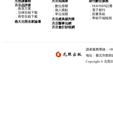
元照讀書館
月旦知識庫
期刊數位服務
月旦品評家
．
數位授權
．DOI/ISBN註冊
．
會員方案
．
個人購點
．電子期刊
．
法律目錄下載
．
單位採購
．投審系統
．
商管目錄下載
．學術不端檢測
月旦經典裁判庫
燕大元照名家論壇
月旦醫事法網
月旦會計財稅網
讀者服務專線：+886-
地址：臺北市館前路2
Copyright © 元照