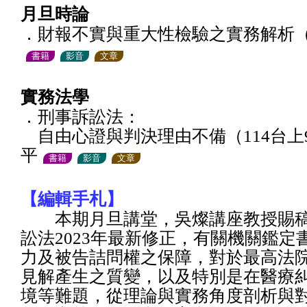
月旦時論
．財報不實與重大性檢驗之實務解析
書籍
影音
文章
實務法學
．刑事訴訟法：
自由心證與判決理由不備（114台上9
平
書籍
影音
文章
【編輯手札】
本期月旦講堂，吳燦講座教授賜稿
訟法2023年最新修正，有關機關鑑定
力及被告詰問權之保障，對於最高法
見解產生之質變，以及特別是在醫療
境等難題，從理論與實務角度剖析與