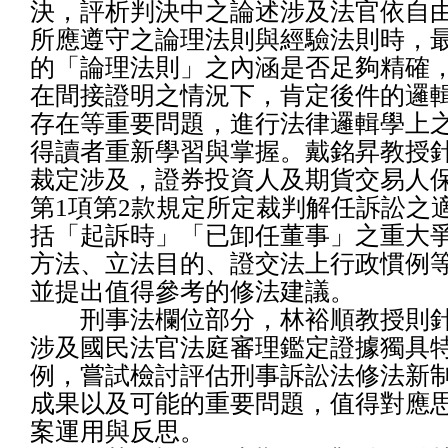
決，評析判決中之論述涉及法官依自
所應遵守之論理法則與經驗法則時，
的「論理法則」之內涵是否足夠精確
在間接證明之情況下，肯定後件的邏
存在等重要問題，進行法律邏輯學上
得讀者重新學習與掌握。戴銘昇教授
裁定涉及，證券投資人及期貨交易人保
第1項第2款規定所定裁判解任訴訟之
括「起訴時」「已卸任董事」之重大
方法、立法目的、證交法上行政慣例
並提出值得參考的修法建議。
刑事法欄位部分，林裕順教授則針
涉及國民法官法庭審理鑑定證據獨具
例，嘗試檢討評估刑事訴訟法修法新
成果以及可能的重要問題，值得對應
案運用與反思。