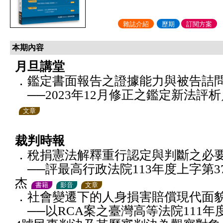
雜誌介紹
歷期
訂閱方案
本期內容
月旦講堂
．鑑定書面報告之證據能力與被告詰
──2023年12月修正之鑑定新法評
文章
裁判時報
．稅捐憲法解釋重行認定與判斷之必
──評最高行政法院113年度上字第3
杰
書籍
影音
文章
．社會變遷下的人身損害賠償現代面
──以RCA案之臺灣高等法院111年