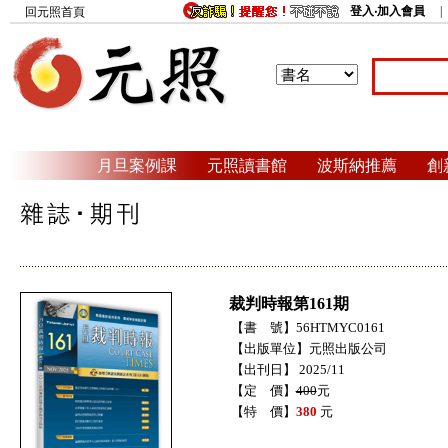
登入‧加入會員
回元照首頁
月旦案例課
元照讀書館
波斯納推薦
創
裁判時報第161期
【書 號】56HTMYC0161
【出版單位】元照出版公司
【出刊日】 2025/11
【定 價】
400
元
【特 價】
380
元