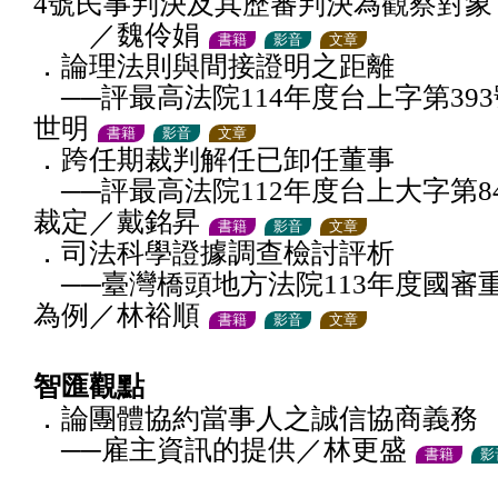
4號民事判決及其歷審判決為觀察對象
／魏伶娟
書籍
影音
文章
．論理法則與間接證明之距離
──評最高法院114年度台上字第39
世明
書籍
影音
文章
．跨任期裁判解任已卸任董事
──評最高法院112年度台上大字第8
裁定／戴銘昇
書籍
影音
文章
．司法科學證據調查檢討評析
──臺灣橋頭地方法院113年度國審
為例／林裕順
書籍
影音
文章
智匯觀點
．論團體協約當事人之誠信協商義務
──雇主資訊的提供／林更盛
書籍
影