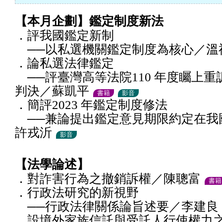
【本月企劃】鑑定制度新法
．評我國鑑定新制
──以私選機關鑑定制度為核心／溫
．論私選法律鑑定
──評臺灣高等法院110 年度矚上重訴
判決／蘇凱平
書籍
影音
．簡評2023 年鑑定制度修法
──兼論提出鑑定意見期限約定在我
許戎沂
影音
【法學論述】
．對詐害行為之撤銷訴權／陳聰富
書籍
．行政法研究的新視野
──行政法律關係論旨述要／李建良
．設境外家族信託與受託人行使權力