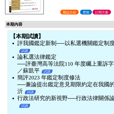
雜誌介紹
歷期
訂閱方案
本期內容
【本期試讀】
評我國鑑定新制──以私選機關鑑定制
試讀
論私選法律鑑定
──評臺灣高等法院110 年度矚上重訴字
／蘇凱平
試讀
簡評2023 年鑑定制度修法
──兼論提出鑑定意見期限約定在我國
沂
試讀
行政法研究的新視野──行政法律關係
試讀