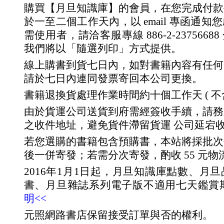
購買【月旦知識庫】的會員，在您完成付款
於一至二個工作天內，以 email 專函通
需使用者，請洽客服專線 886-2-23756688 分
我們將以「隨選列印」方式提供。
線上購書到貨七日內，如對書籍內容有任何
請於七日內連同發票寄回本公司更換。
書籍退換貨處理作業時間約十個工作天 ( 不
由於貨運公司送貨到府需經簽收手續，請務
之收件地址，避免貨件滯留貨運 公司延宕
若您選購的書籍包含預購書，本站將採批次
後一併寄發；若需分次寄發，酌收 55 元物
2016年1月1日起，月旦知識庫點數、月
書、月旦雜誌系列電子版不適用七天鑑賞
明<<
元照網路書店保留接受訂單與否的權利。