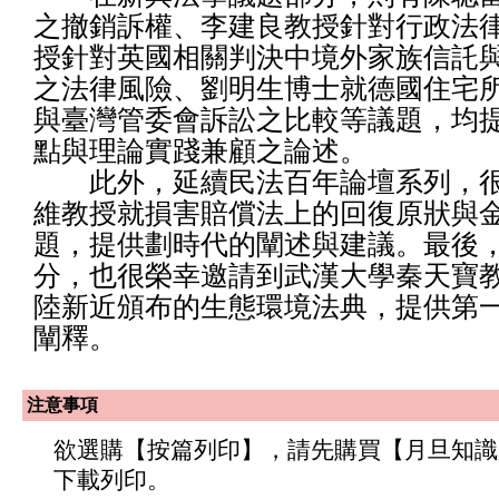
之撤銷訴權、李建良教授針對行政法
授針對英國相關判決中境外家族信託
之法律風險、劉明生博士就德國住宅
與臺灣管委會訴訟之比較等議題，均
點與理論實踐兼顧之論述。
此外，延續民法百年論壇系列，很
維教授就損害賠償法上的回復原狀與
題，提供劃時代的闡述與建議。最後
分，也很榮幸邀請到武漢大學秦天寶
陸新近頒布的生態環境法典，提供第
闡釋。
注意事項
欲選購【按篇列印】，請先購買【月旦知識
下載列印。