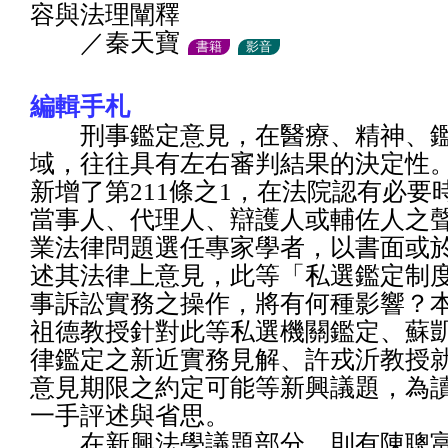
容與法理闡釋
／秦天寶
書籍
影音
編輯手札
刑事鑑定意見，在醫療、精神、鑑
域，往往具有左右審判結果的決定性
新增了第211條之1，在法院認有必要
當事人、代理人、辯護人或輔佐人之
業法律問題選任專家學者，以書面或
述其法律上意見，此等「私選鑑定制
事訴訟實務之操作，將有何種影響？
祖德教授針對此等私選機關鑑定、蘇
律鑑定之新近實務見解、許戎沂教授
意見期限之約定可能等新興議題，為
一手評述與省思。
在新興法學議題部分，則有陳聰富