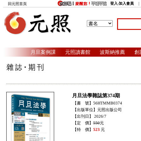
登入‧加入會員
回元照首頁
月旦案例課
元照讀書館
波斯納推薦
創
月旦法學雜誌第374期
【書 號】56HTMMB0374
【出版單位】元照出版公司
【出刊日】 2026/7
【定 價】
550
元
【特 價】
523
元