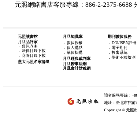
元照網路書店客服專線：886-2-2375-6688 分
元照讀書館
月旦知識庫
期刊數位服務
月旦品評家
．
數位授權
．DOI/ISBN註冊
．
會員方案
．
個人購點
．電子期刊
．
法律目錄下載
．
單位採購
．投審系統
．
商管目錄下載
．學術不端檢測
月旦經典裁判庫
燕大元照名家論壇
月旦醫事法網
月旦會計財稅網
讀者服務專線：+886-
地址：臺北市館前路2
Copyright © 元照