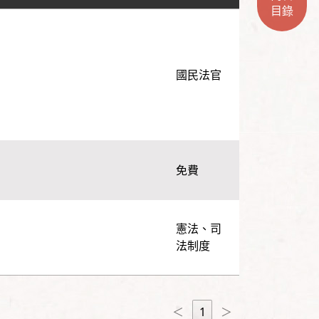
目錄
國民法官
免費
憲法、司
法制度
＜
1
＞