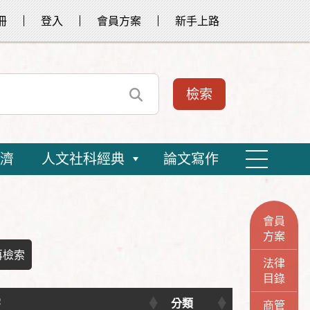
冊
登入
會員方案
新手上路
濟
人文社科經典
論文寫作
會員
方案
再檢索
法律
目錄
字
分類
商管