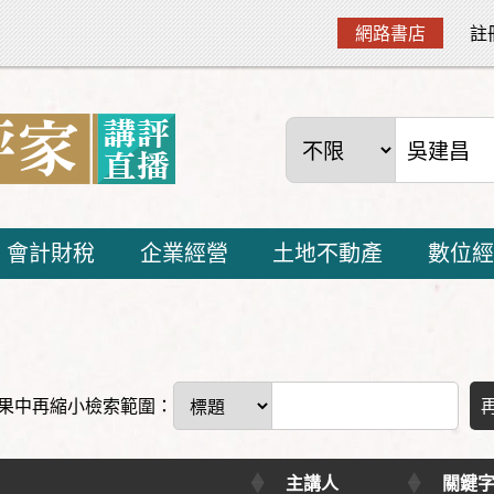
網路書店
註
會計財稅
企業經營
土地不動產
數位經
果中再縮小檢索範圍：
主講人
關鍵