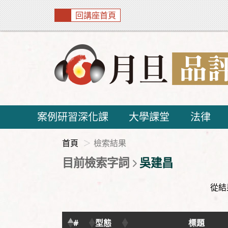
回講座首頁
案例研習深化課
大學課堂
法律
首頁
檢索結果
目前檢索字詞
吳建昌
從結
#
型態
標題