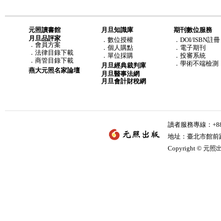
元照讀書館
月旦知識庫
期刊數位服務
月旦品評家
．
數位授權
．DOI/ISBN註冊
．
會員方案
．
個人購點
．電子期刊
．
法律目錄下載
．
單位採購
．投審系統
．
商管目錄下載
．學術不端檢測
月旦經典裁判庫
燕大元照名家論壇
月旦醫事法網
月旦會計財稅網
讀者服務專線：+886-
地址：臺北市館前路2
Copyright © 元照