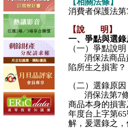
【相關法條】
消費者保護法第
【說
明】
一、爭點與選錄
（一）爭點說明
消保法商品
陷所生之損害？
（二）選錄原因
消保法第7
商品本身的損害
年度台上字第6
解，爰選錄之，