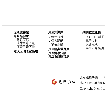
元照讀書館
月旦知識庫
期刊數位服務
月旦品評家
．
數位授權
．DOI/ISBN註冊
．
會員方案
．
個人購點
．電子期刊
．
法律目錄下載
．
單位採購
．投審系統
．
商管目錄下載
．學術不端檢測
月旦經典裁判庫
燕大元照名家論壇
月旦醫事法網
月旦會計財稅網
讀者服務專線：+886-
地址：臺北市館前路2
Copyright © 元照