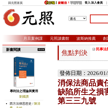
登入‧加入會員
回元照首頁
月旦案例課
元照讀書館
波斯納推薦
創
民事法
新書閱讀
焦點判決
發佈日期：2026/01/
消保法商品責
缺陷所生之損
第三三九號