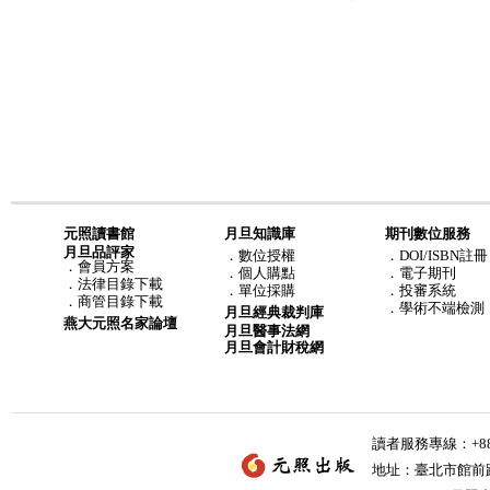
元照讀書館
月旦知識庫
期刊數位服務
月旦品評家
．
數位授權
．DOI/ISBN註冊
．
會員方案
．
個人購點
．電子期刊
．
法律目錄下載
．
單位採購
．投審系統
．
商管目錄下載
．學術不端檢測
月旦經典裁判庫
燕大元照名家論壇
月旦醫事法網
月旦會計財稅網
讀者服務專線：+886-
地址：臺北市館前路2