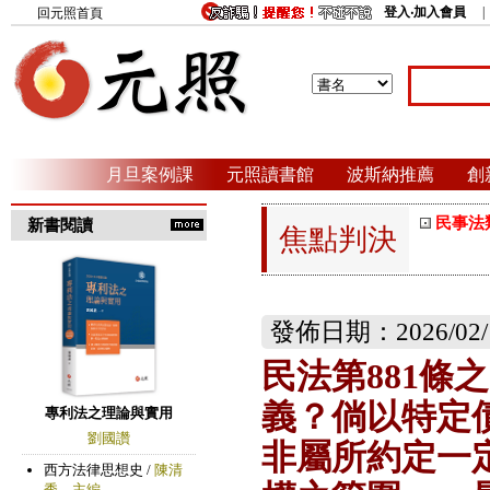
登入‧加入會員
回元照首頁
月旦案例課
元照讀書館
波斯納推薦
創
民事法
新書閱讀
焦點判決
發佈日期：2026/02/
民法第881條
義？倘以特定
非屬所約定一