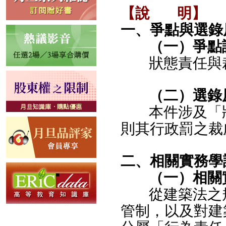
【說
明】
一、爭點與選錄
（一）爭點
狀態責任與
（二）選錄
本件涉及「
則其行政罰之裁
二、相關實務學
（一）相關
從建築法之
管制，以及對建