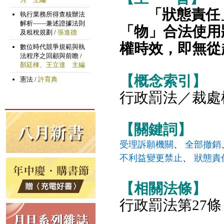
「狀態責任
「物」合法使用
權時效，即無從
【概念索引】
行政罰法／裁處
【關鍵詞】
受理訴願機關
、
全部撤銷
不利益變更禁止
、
狀態責
【相關法條】
行政罰法第27條