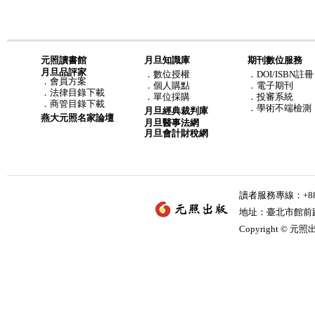
元照讀書館
月旦知識庫
期刊數位服務
月旦品評家
．
數位授權
．DOI/ISBN註冊
．
會員方案
．
個人購點
．電子期刊
．
法律目錄下載
．
單位採購
．投審系統
．
商管目錄下載
．學術不端檢測
月旦經典裁判庫
燕大元照名家論壇
月旦醫事法網
月旦會計財稅網
讀者服務專線：+886-
地址：臺北市館前路2
Copyright © 元照