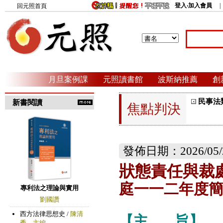
登入‧加入會員
回元照首頁
月旦案例課
元照讀書館
波斯納推薦
創
民事法
新書閱讀
焦點判決
發佈日期：2026/05/
狀態責任與裁
庭一一二年度
【主
旨】