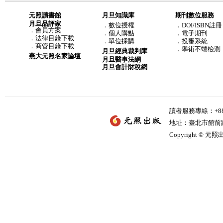
元照讀書館
月旦知識庫
期刊數位服務
月旦品評家
．
數位授權
．DOI/ISBN註冊
．
會員方案
．
個人購點
．電子期刊
．
法律目錄下載
．
單位採購
．投審系統
．
商管目錄下載
．學術不端檢測
月旦經典裁判庫
燕大元照名家論壇
月旦醫事法網
月旦會計財稅網
讀者服務專線：+886-
地址：臺北市館前路2
Copyright © 元照