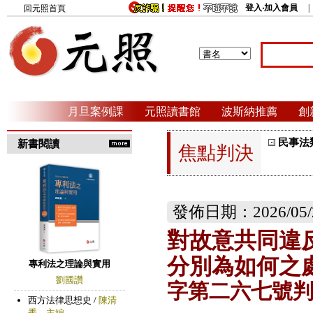
登入‧加入會員
回元照首頁
月旦案例課
元照讀書館
波斯納推薦
創
民事法
新書閱讀
焦點判決
發佈日期：2026/05/
對故意共同違
分別為如何之
字第二六七號