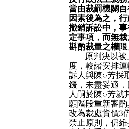
當由裁罰機關自
因素後為之，行
撤銷訴訟中，事
定事項，而無裁
斟酌裁量之權限
原判決以被
度，較諸安排運
訴人與陳○芳採
鍰，未盡妥適，
人嗣於陳○芳就
願階段重新審酌
改為裁處貨價3
禁止原則，仍維