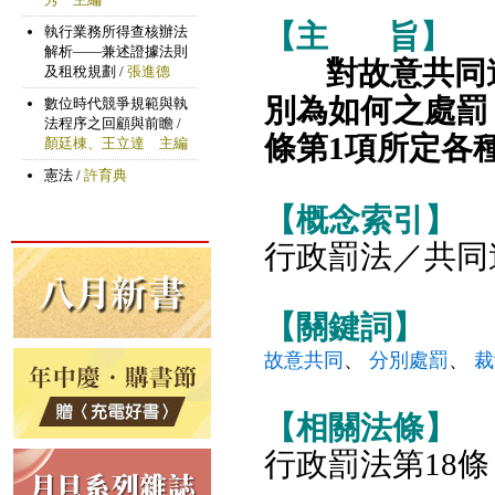
【主
旨】
對故意共同
別為如何之處罰
條第1項所定各
【概念索引】
行政罰法／共同
【關鍵詞】
故意共同
、
分別處罰
、
裁
【相關法條】
行政罰法第18條