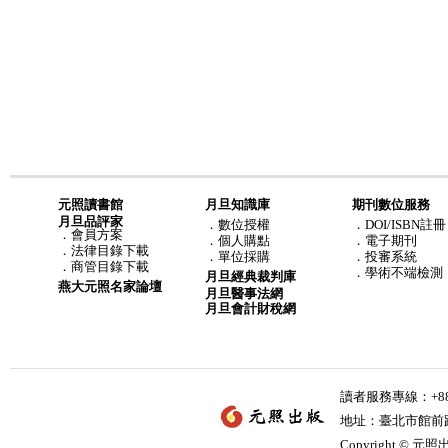
元照讀書館
月旦知識庫
期刊數位服務
月旦品評家
．
數位授權
．DOI/ISBN註冊
．
會員方案
．
個人購點
．電子期刊
．
法律目錄下載
．
單位採購
．投審系統
．
商管目錄下載
．學術不端檢測
月旦經典裁判庫
燕大元照名家論壇
月旦醫事法網
月旦會計財稅網
讀者服務專線：+886-
地址：臺北市館前路2
Copyright © 元照