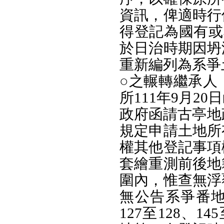
資訊，俾適時行
得登記為國有或
於日治時期因坍
重新編列為系爭
○之輾轉繼承人
所111年9月2
政府函請古亭地
規定申請土地所
權其他登記事項
套繪重測前後地
圍內，惟查無浮
無公告系爭番
127至128、