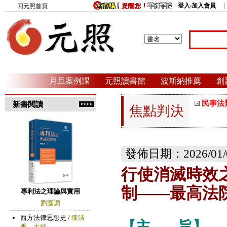
登入‧加入會員
回元照首頁
月旦案例課
元照讀書館
波斯納推薦
創
民事法
新書閱讀
焦點判決
發佈日期：2026/01/
行使消滅時效
制——最高法
【主
旨】