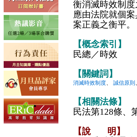
衡消滅時效制度
應由法院就個案
案正義之衡平。
【概念索引】
民總／時效
【關鍵詞】
消滅時效制度
、
誠信原則
【相關法條】
民法第128條、第
【說
明】