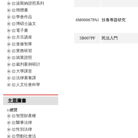
波斯納證照系列
簡體書
學會作品
6M00067PA1
扶養專題研究
博碩士論文
電子書
月旦講座
5B007PF
民法入門
進修智庫
實務研習
就業證照
裁判案例研討
大學課堂
法律素養課
人文社會科學
主題圖書
總覽
智慧財產權
醫事法律
性別法律
勞動社會法