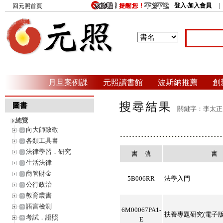
登入‧加入會員
回元照首頁
月旦案例課
元照讀書館
波斯納推薦
創
圖書
關鍵字：李太正 
總覽
向大師致敬
各類工具書
法律學習．研究
書 號
書
生活法律
商管財金
5B006RR
法學入門
公行政治
教育叢書
語言檢測
6M00067PA1-
扶養專題研究(電子版
考試．證照
E