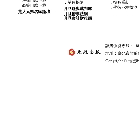
．
法律目錄下載
．
單位採購
．投審系統
．
商管目錄下載
．學術不端檢測
月旦經典裁判庫
燕大元照名家論壇
月旦醫事法網
月旦會計財稅網
讀者服務專線：+886-
地址：臺北市館前路2
Copyright © 元照