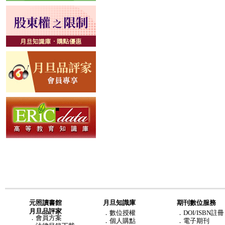
元照讀書館
月旦知識庫
期刊數位服務
月旦品評家
．
數位授權
．DOI/ISBN註冊
．
會員方案
．
個人購點
．電子期刊