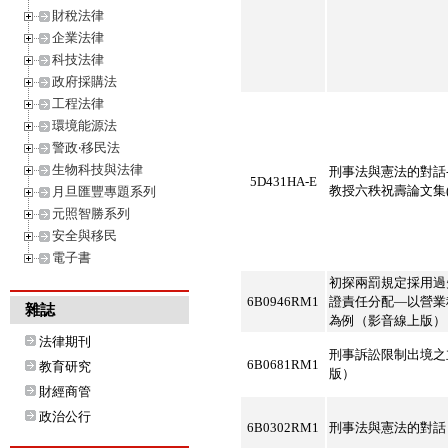
財稅法律
企業法律
科技法律
政府採購法
工程法律
環境能源法
警政‧移民法
生物科技與法律
刑事法與憲法的對話
5D431HA-E
教授六秩祝壽論文集(
月旦匯豐專題系列
元照智勝系列
安全與移民
電子書
初探兩罰規定採用過
6B0946RM1
證責任分配—以營業
雜誌
為例（影音線上版）
法律期刊
刑事訴訟限制出境之
6B0681RM1
教育研究
版）
財經商管
政治公行
6B0302RM1
刑事法與憲法的對話