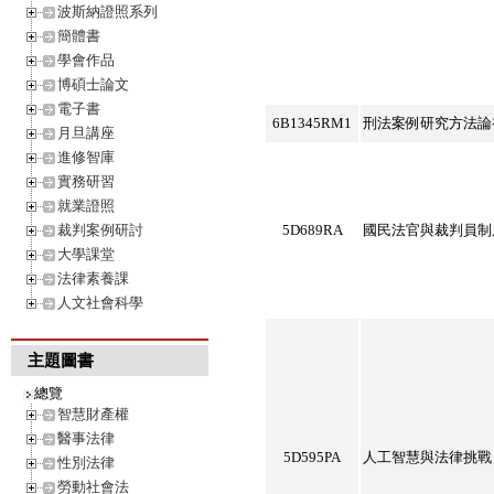
波斯納證照系列
簡體書
學會作品
博碩士論文
電子書
6B1345RM1
刑法案例研究方法論
月旦講座
進修智庫
實務研習
就業證照
裁判案例研討
5D689RA
國民法官與裁判員制
大學課堂
法律素養課
人文社會科學
主題圖書
總覽
智慧財產權
醫事法律
5D595PA
人工智慧與法律挑戰
性別法律
勞動社會法