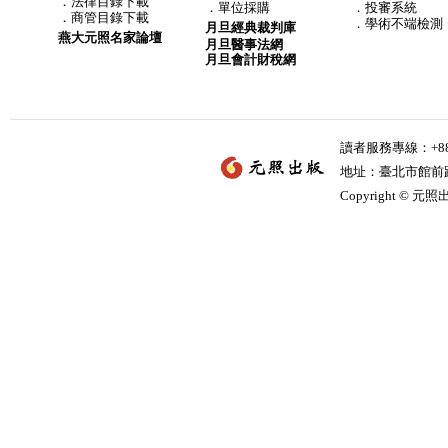
．
法律目錄下載
．
單位採購
．投審系統
．
商管目錄下載
．學術不端檢測
月旦經典裁判庫
燕大元照名家論壇
月旦醫事法網
月旦會計財稅網
讀者服務專線：+886-
地址：臺北市館前路2
Copyright © 元照