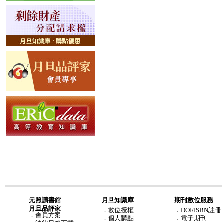
元照讀書館
月旦知識庫
期刊數位服務
月旦品評家
．
數位授權
．DOI/ISBN註冊
．
會員方案
．
個人購點
．電子期刊