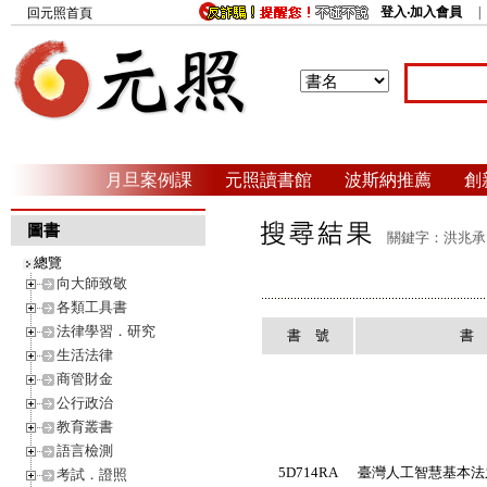
登入‧加入會員
回元照首頁
月旦案例課
元照讀書館
波斯納推薦
創
圖書
關鍵字：洪兆承 
總覽
向大師致敬
各類工具書
法律學習．研究
書 號
書
生活法律
商管財金
公行政治
教育叢書
語言檢測
5D714RA
臺灣人工智慧基本法
考試．證照