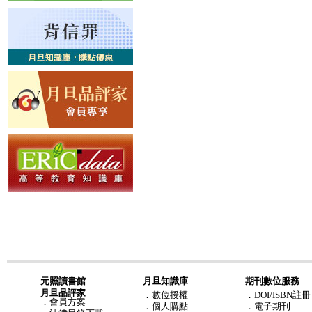
元照讀書館
月旦知識庫
期刊數位服務
月旦品評家
．
數位授權
．DOI/ISBN註冊
．
會員方案
．
個人購點
．電子期刊