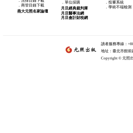
．
法律目錄下載
．
單位採購
．投審系統
．
商管目錄下載
．學術不端檢測
月旦經典裁判庫
燕大元照名家論壇
月旦醫事法網
月旦會計財稅網
讀者服務專線：+886-
地址：臺北市館前路2
Copyright © 元照