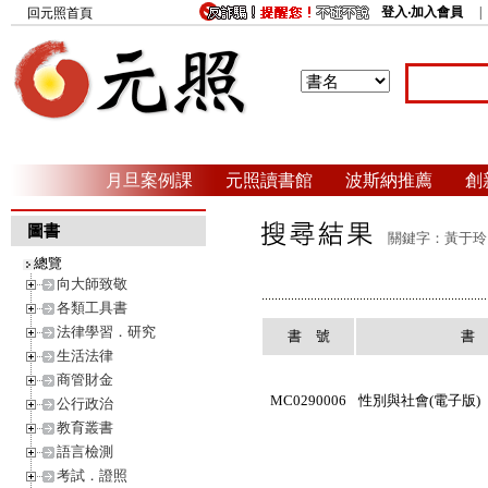
登入‧加入會員
回元照首頁
月旦案例課
元照讀書館
波斯納推薦
創
圖書
關鍵字：黃于玲 
總覽
向大師致敬
各類工具書
法律學習．研究
書 號
書
生活法律
商管財金
MC0290006
性別與社會(電子版)
公行政治
教育叢書
語言檢測
考試．證照