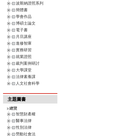
波斯納證照系列
簡體書
學會作品
博碩士論文
電子書
月旦講座
進修智庫
實務研習
就業證照
裁判案例研討
大學課堂
法律素養課
人文社會科學
主題圖書
總覽
智慧財產權
醫事法律
性別法律
勞動社會法