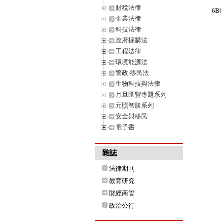
財稅法律
6B
企業法律
科技法律
政府採購法
工程法律
環境能源法
警政‧移民法
生物科技與法律
月旦匯豐專題系列
元照智勝系列
安全與移民
電子書
雜誌
法律期刊
教育研究
財經商管
政治公行