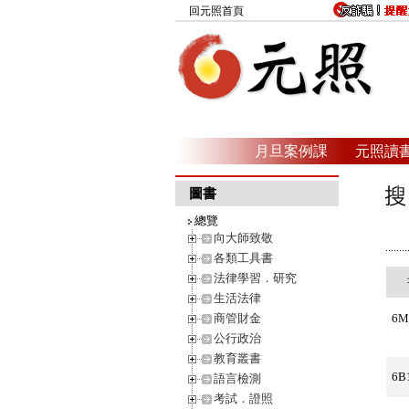
回元照首頁
月旦案例課
元照讀
圖書
總覽
向大師致敬
各類工具書
法律學習．研究
生活法律
商管財金
6M
公行政治
教育叢書
6B
語言檢測
考試．證照