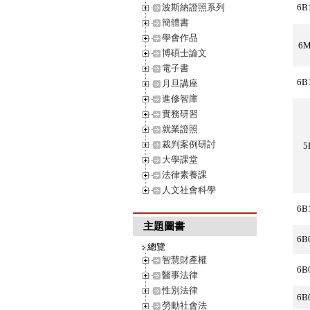
波斯納證照系列
6B
簡體書
學會作品
6M
博碩士論文
電子書
6B
月旦講座
進修智庫
實務研習
就業證照
裁判案例研討
5
大學課堂
法律素養課
人文社會科學
6B
主題圖書
6B
總覽
智慧財產權
6B
醫事法律
性別法律
6B
勞動社會法