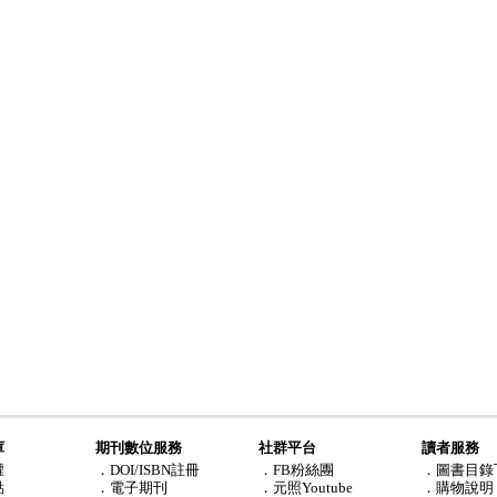
庫
期刊數位服務
社群平台
讀者服務
權
．DOI/ISBN註冊
．FB粉絲團
．圖書目錄
點
．電子期刊
．元照Youtube
．購物說明