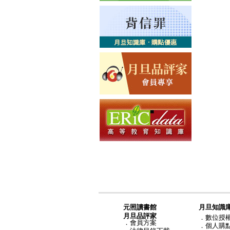
元照讀書館
月旦知識
月旦品評家
．
數位授
．
會員方案
．
個人購