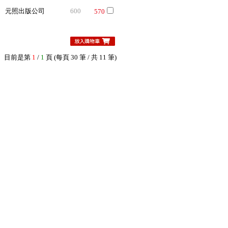
元照出版公司
600
570
目前是第
1
/
1
頁 (每頁 30 筆 / 共 11 筆)