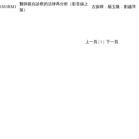
醫師親自診察的法律再分析（影音線上
0363RM1
古振暉．楊玉隆．劉越萍
版）
上一頁
|
1
|
下一頁