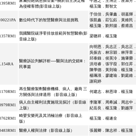
家屬拒絕病患插管案─關於自主決定權
牛惠之．王博正．巫淑芳
1395RM1
為侵權客體(影音線上版)
楊玉隆．鄭智文
于佳佳．吳肇鑫．胡嘉輝
00221PA
數位時代下的智慧醫療與法規挑戰
張凱鑫．莊弘鈺．黃維民
楊玉隆．劉邦揚．蔡甫昌
我國醫院碳淨零排放規範與智慧醫療(影
1357RM1
梁聰祥．楊玉隆
音線上版)
向明恩．吳志正．吳志正
吳振吉．林宗穎．林萍章
邱泰錄．侯英泠．施肇榮
醫療訴訟判解評析──醫與法的交錯Ⅲ：
L154RA
洪培睿．張宇葭．郭任昇
民事篇
陳學德．黃則瑜．楊玉隆
楊珮瑛．廖建瑜．劉庭維
謝宛婷
再生醫療製劑醫療機構、病人、廠商 三
1170RM1
何建志．林恩瑋．楊玉隆
方關係與法律適用 （影音線上版）
病人自主權利法實施現況探討（影音線
李隆軍．周希諴．周志中
0979RM1
上版）
紀岳良．楊玉隆．劉越萍
畸嬰安樂死及其消極治療（影音線上
0762RM1
楊玉隆．楊遂全
版）
0483RM1
醫療人權與法律（影音線上版）
張麗卿．陳志祥．楊玉隆