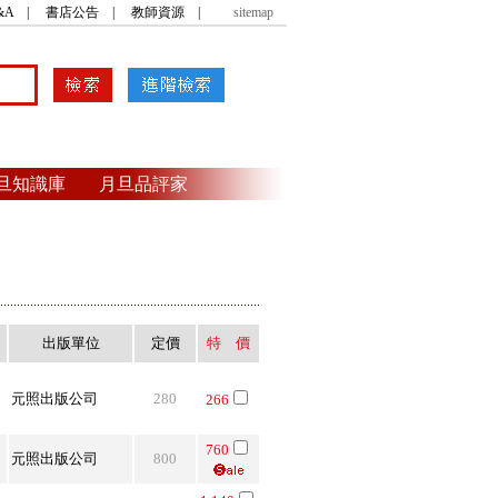
&A
|
書店公告
|
教師資源
|
sitemap
旦知識庫
月旦品評家
出版單位
定價
特 價
．
．
元照出版公司
280
266
760
元照出版公司
800