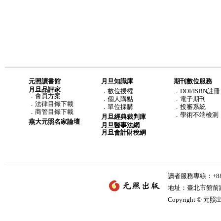
元照讀書館
月旦知識庫
期刊數位服務
月旦品評家
．
數位授權
．DOI/ISBN註冊
．
會員方案
．
個人購點
．電子期刊
．
法律目錄下載
．
單位採購
．投審系統
．
商管目錄下載
．學術不端檢測
月旦經典裁判庫
燕大元照名家論壇
月旦醫事法網
月旦會計財稅網
讀者服務專線：+886-
地址：臺北市館前路2
Copyright © 元照