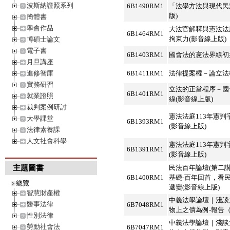
波斯納證照系列
6B1490RM1
「法學方法與現代民
版)
簡體書
學會作品
大法官解釋與憲法法
6B1464RM1
拘束力(影音線上版)
博碩士論文
電子書
6B1403RM1
國會法的憲法界線初
月旦講座
進修智庫
6B1411RM1
法律提案權－論立法
實務研習
立法的正當程序－國
6B1401RM1
就業證照
線(影音線上版)
裁判案例研討
憲法法庭113年憲判
大學課堂
6B1393RM1
(影音線上版)
法律素養課
人文社會科學
憲法法庭113年憲判
6B1391RM1
(影音線上版)
主題圖書
民法百年論壇(第二講
6B1400RM1
基礎-百年回首，看
總覽
遞變(影音線上版)
智慧財產權
中義法學論壇｜淺談
醫事法律
6B7048RM1
物上之債為例-報告
性別法律
中義法學論壇｜淺談
勞動社會法
6B7047RM1