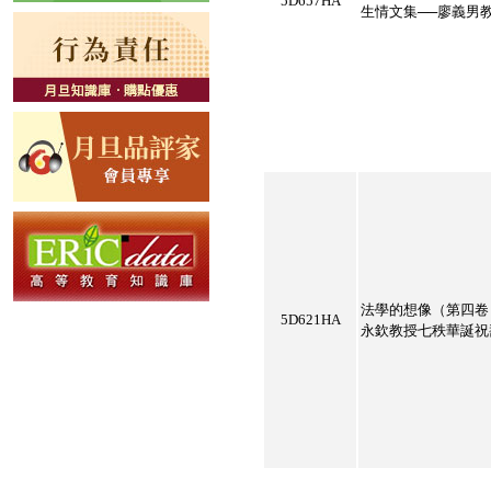
5D657HA
生情文集──廖義男
法學的想像（第四卷
5D621HA
永欽教授七秩華誕祝