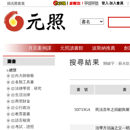
登入‧加入會員
回元照首頁
月旦案例課
元照讀書館
波斯納推薦
創
圖書
關鍵字：蘇永欽 
總覽
向大師致敬
各類工具書
法律學習．研究
書 號
書
生活法律
商管財金
公行政治
5D733GA
民法百年之回顧與展望
教育叢書
語言檢測
考試．證照
法學方法論之父—研