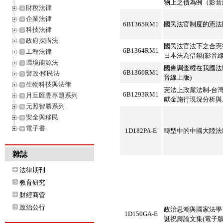
物上之債為例（影音
財稅法律
企業法律
6B1365RM1
國民法官制度的憲法
科技法律
政府採購法
國民法官法下之合憲
6B1364RM1
工程法律
日本法為借鏡(影音線
環境能源法
國會調查權在我國法
6B1360RM1
警政‧移民法
音線上版)
生物科技與法律
憲法上政黨法制-台
6B1293RM1
月旦匯豐專題系列
獻金施行現況分析與
元照智勝系列
安全與移民
電子書
1D182PA-E
轉型中的中國大陸法制
雜誌
法律期刊
教育研究
財經商管
政治公行
政治思潮與國家法學
1D150GA-E
誕祝壽論文集(電子版