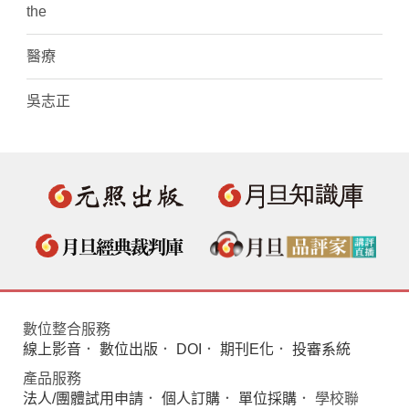
the
醫療
吳志正
數位整合服務
線上影音
．
數位出版
．
DOI
．
期刊E化
．
投審系統
產品服務
法人/團體試用申請
．
個人訂購
．
單位採購
． 學校聯