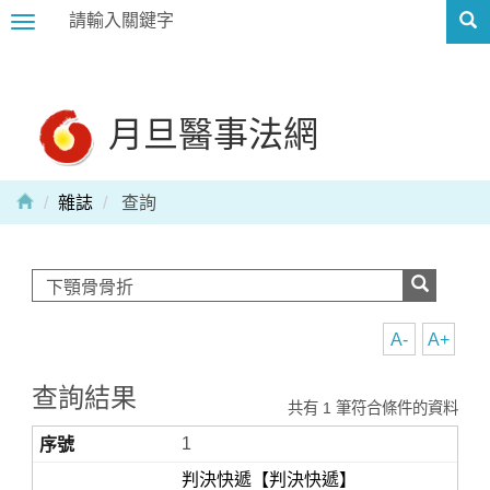
Toggle
navigation
月旦醫事法網
雜誌
查詢
A-
A+
查詢結果
共有 1 筆符合條件的資料
1
判決快遞【判決快遞】