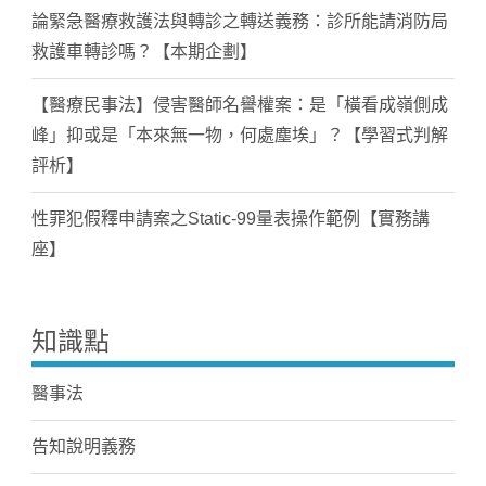
論緊急醫療救護法與轉診之轉送義務：診所能請消防局
救護車轉診嗎？【本期企劃】
【醫療民事法】侵害醫師名譽權案：是「橫看成嶺側成
峰」抑或是「本來無一物，何處塵埃」？【學習式判解
評析】
性罪犯假釋申請案之Static-99量表操作範例【實務講
座】
知識點
醫事法
告知說明義務