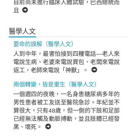
目前尚未進行臨床人體試驗，巴西總統而
且
醫學人文
要命的誤解（醫學人文）
人到中年，最害怕接到四種電話—老人來
電說生病、老婆來電說買包、老闆來電說
返工，老師來電說「神獸」。
兩個轉變，皆是重生（醫學人文）
一個週四的夜晚，一名身患糖尿病多年的
男性患者被工友送至醫院急診。年紀並不
算很大，只有48歲，但一側的下肢和足部
已經無法觸及動脈搏動，並且肢體已經發
黑、壞死。