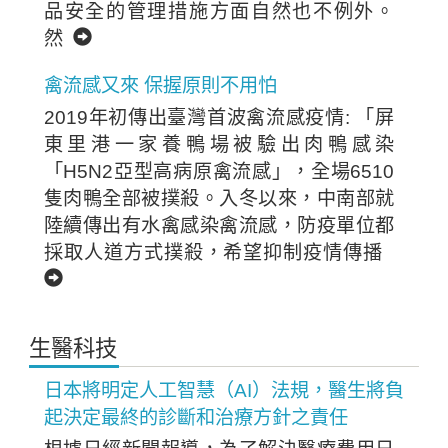
品安全的管理措施方面自然也不例外。
然
禽流感又來 保握原則不用怕
2019年初傳出臺灣首波禽流感疫情: 「屏
東里港一家養鴨場被驗出肉鴨感染
「H5N2亞型高病原禽流感」，全場6510
隻肉鴨全部被撲殺。入冬以來，中南部就
陸續傳出有水禽感染禽流感，防疫單位都
採取人道方式撲殺，希望抑制疫情傳播
生醫科技
日本將明定人工智慧（AI）法規，醫生將負
起決定最終的診斷和治療方針之責任