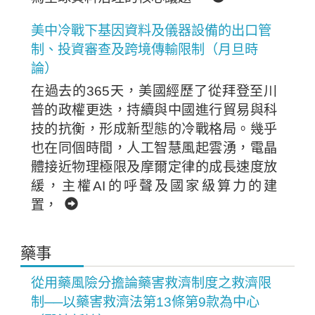
美中冷戰下基因資料及儀器設備的出口管
制、投資審查及跨境傳輸限制（月旦時
論）
在過去的365天，美國經歷了從拜登至川
普的政權更迭，持續與中國進行貿易與科
技的抗衡，形成新型態的冷戰格局。幾乎
也在同個時間，人工智慧風起雲湧，電晶
體接近物理極限及摩爾定律的成長速度放
緩，主權AI的呼聲及國家級算力的建
置，
藥事
從用藥風險分擔論藥害救濟制度之救濟限
制──以藥害救濟法第13條第9款為中心